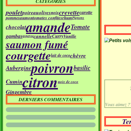
CATÉGORIES
poulet
crevette
poireau
olives
carotte
noix
saumon
tomates confites
rhum
pomme
Pignons
amande
Tomate
chocolat
gambas
cannelle
Curry
Vanille
asperge
saumon fumé
courgette
chèvre
lait de coco
poivron
basilic
Aubergine
citron
Cumin
noix de coco
Gingembre
DERNIERS COMMENTAIRES
Vous aimez ?
Ter