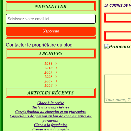
NEWSLETTER
LA CUISINE DE 
Contacter le propriétaire du blog
ARCHIVES
2011
Septembre
2010
(1)
2009
Janvier
Juin
(10)
(2)
Décembre
2008
Mai
(7)
(1)
Décembre
Novembre
2007
Avril
(7)
(11)
(2)
Décembre
Novembre
Octobre
2006
Mars
(5)
(7)
(15)
(9)
Novembre
Décembre
Septembre
Octobre
Février
(11)
(16)
(21)
(26)
(9)
ARTICLES RÉCENTS
Septembre
Novembre
Octobre
Janvier
Août
(5)
(24)
(5)
(23)
(18)
Septembre
Octobre
Juillet
Août
(4)
(9)
(19)
(31)
Vous aimez ?
Glace à la cerise
Juillet
Août
Juin
(12)
(21)
(11)
Tarte aux deux chèvres
Juillet
Juin
Mai
(17)
(12)
(18)
Carrés fondant au chocolat et au gingembre
Avril
Juin
Mai
(16)
(22)
(14)
Cannellonis de poisson au lait de coco ou sauce au
Mars
Avril
Mai
(24)
(14)
(21)
parmesan
Février
Mars
Avril
(24)
(15)
(12)
Glace à la framboise
Janvier
Février
Mars
(30)
(11)
(16)
Financiers à la menthe
Janvier
Février
(23)
(21)