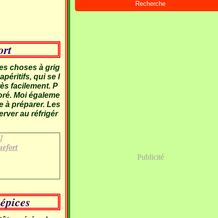
ort
tes choses à grig
péritifs, qui se l
ès facilement. P
doré. Moi égaleme
de à préparer. Les
rver au réfrigér
]
efort
Publicité
’épices