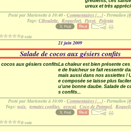
grédients, ces sand
ureux et très appréci
Posté par Marienette à 10:40 -
Commentaires [
…
]
- Permalien [
#
Tags:
Ciboulette
,
Roquefort
,
Pavot
,
Polenta
0 vote
21 juin 2009
Salade de cocos aux gésiers confits
La chaleur est bien présente ces j
e de fraicheur se fait ressentir d
mais aussi dans nos assiettes !
e composée se laisse plus facil
u'une bonne daube. Salade de c
s confits...
Posté par Marienette à 10:00 -
Commentaires [
…
]
- Permalien [
#
Tags:
noix
,
tomates confites
,
avocat
,
Coco de Paimpol
,
Roquefo
0 vote