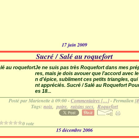
17 juin 2009
Sucré / Salé au roquefort
Je ne suis pas très Roquefort dans mes prép
res, mais je dois avouer que l'accord avec les
n d'épice, subliment ces petits triangles, qui
nt appréciés. Sucré / Salé au Roquefort Pour
es 18...
Posté par Marienette à 09:00 -
Commentaires [
…
]
- Permalien [
#
Tags:
noix
,
poire
,
raisins secs
,
Roquefort
0 vote
15 décembre 2006