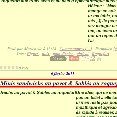
Presque aussi
Hélène : "Mais
mange ce soir ?
ur ma table, ou
mis ;-)) Je pe
vez manger cet
rée, ou avec u
our un repas du
l'ai...
Posté par Marienette à 13:18 -
Commentaires [
…
]
- Permalien [
#
Tags:
Figues
,
noix
,
pain d'épice
,
abricot
,
Roquefort
0 vote
6 février 2011
Minis sandwichs au pavot & Sablés au roque
Une idée, qui ne mér
pas un billet à elle t
ui n'en reste pas pou
mpathique et agréabl
ès rapide à réaliser, 