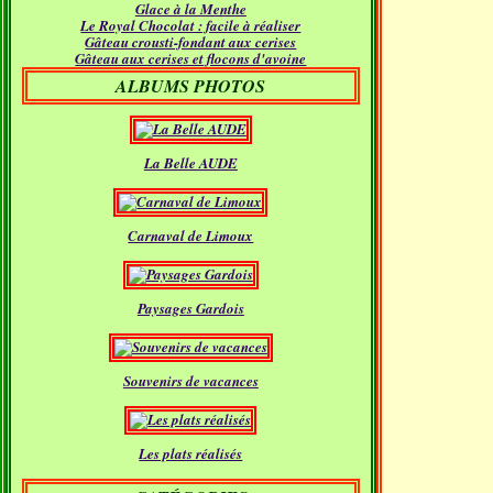
Glace à la Menthe
Janvier
(18)
Le Royal Chocolat : facile à réaliser
Gâteau crousti-fondant aux cerises
Gâteau aux cerises et flocons d'avoine
ALBUMS PHOTOS
La Belle AUDE
Carnaval de Limoux
Paysages Gardois
Souvenirs de vacances
Les plats réalisés