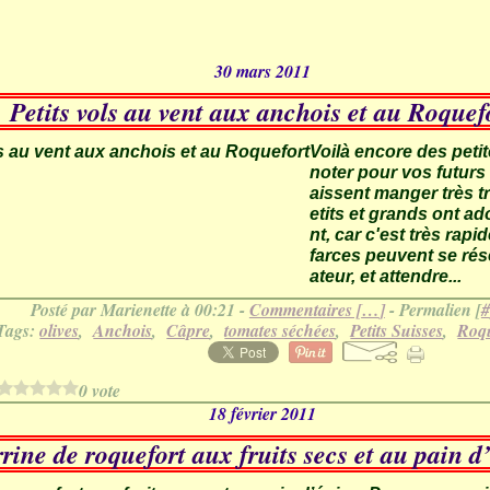
30 mars 2011
Petits vols au vent aux anchois et au Roquef
Voilà encore des peti
noter pour vos futurs a
aissent manger très tr
etits et grands ont a
nt, car c'est très rapi
farces peuvent se rése
ateur, et attendre...
Posté par Marienette à 00:21 -
Commentaires [
…
]
- Permalien [
#
Tags:
olives
,
Anchois
,
Câpre
,
tomates séchées
,
Petits Suisses
,
Roqu
0 vote
18 février 2011
rine de roquefort aux fruits secs et au pain d