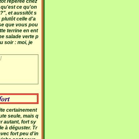
tôt repérée chez
 qu'est ce qu'on
", et aussitôt s
 plutôt celle d'a
nse que vous pou
te terrine en ent
ne salade verte p
 soir : moi, je
]
fort
ite certainement
oute seule, mais q
r autant, fort sy
e à déguster. Tr
avec fort peu d'in