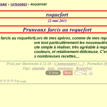
MARIE
>
CATEGORIES
>
ROQUEFORT
roquefort
22 mai 2011
Pruneaux farcis au roquefort
Lors de mes apéros, comme de mes repas 
ore tout particulièrement les nouveautés. 
ute simple à réaliser, très agréable à re
couleurs, et relativement délicieuse. C'
s nombreuses recettes,...
Posté par Marienette à 22:26 -
Commentaires [
…
]
- Permalien [
#
Tags:
amande
,
noix
,
pruneaux
,
Roquefort
0 vote