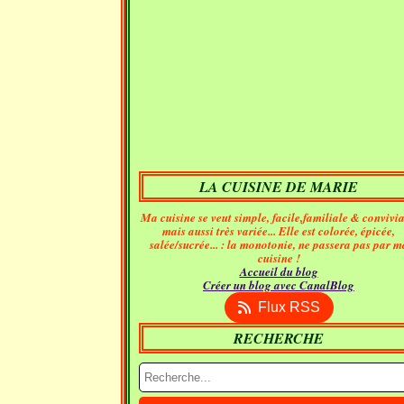
LA CUISINE DE MARIE
Ma cuisine se veut simple, facile,familiale & convivia
mais aussi très variée... Elle est colorée, épicée,
salée/sucrée... : la monotonie, ne passera pas par m
cuisine !
Accueil du blog
Créer un blog avec CanalBlog
Flux RSS
RECHERCHE