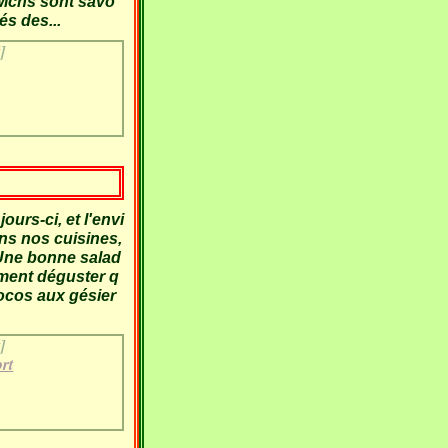
wichs sont savo
és des...
]
ours-ci, et l'envi
ans nos cuisines,
 Une bonne salad
ement déguster q
ocos aux gésier
]
rt