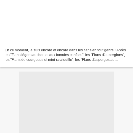
En ce moment, je suis encore et encore dans les flans en tout genre ! Après
les "Flans légers au thon et aux tomates confites", les "Flans d'aubergines",
les "Flans de courgettes et mini-ratatouille", les "Flans d'asperges au
saummon fumé", les "Flans...