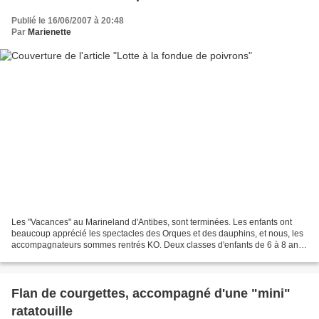
Publié le 16/06/2007 à 20:48
Par
Marienette
Les "Vacances" au Marineland d'Antibes, sont terminées. Les enfants ont
beaucoup apprécié les spectacles des Orques et des dauphins, et nous, les
accompagnateurs sommes rentrés KO. Deux classes d'enfants de 6 à 8 ans,
débordant d'énergie ; il faut suivre...
Flan de courgettes, accompagné d'une "mini"
ratatouille