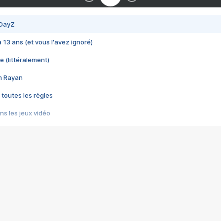
 DayZ
 a 13 ans (et vous l'avez ignoré)
e (littéralement)
im Rayan
 toutes les règles
s les jeux vidéo
us choquant de Rockstar ? - Le scandale BULLY
e plus moche de Steam
du RÊVE tourne au CAUCHEMAR
pendant 8 heures
it… à tort
umiliés par un jeu vidéo