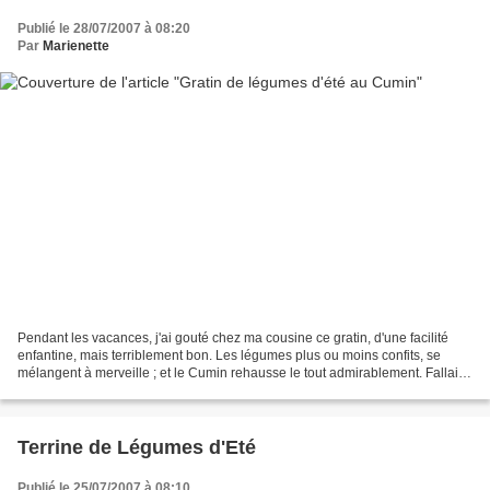
Publié le 28/07/2007 à 08:20
Par
Marienette
Pendant les vacances, j'ai gouté chez ma cousine ce gratin, d'une facilité
enfantine, mais terriblement bon. Les légumes plus ou moins confits, se
mélangent à merveille ; et le Cumin rehausse le tout admirablement. Fallait
juste penser à l'association....
Terrine de Légumes d'Eté
Publié le 25/07/2007 à 08:10