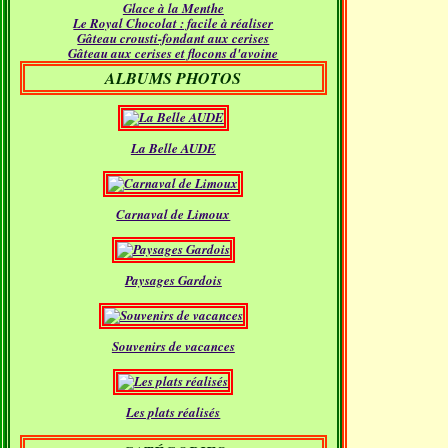
Glace à la Menthe
Janvier
(18)
Le Royal Chocolat : facile à réaliser
Gâteau crousti-fondant aux cerises
Gâteau aux cerises et flocons d'avoine
ALBUMS PHOTOS
La Belle AUDE
Carnaval de Limoux
Paysages Gardois
Souvenirs de vacances
Les plats réalisés