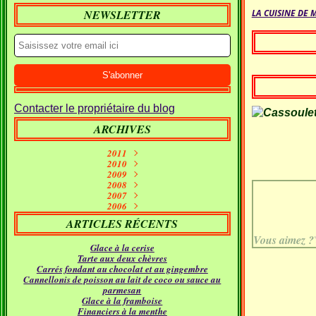
NEWSLETTER
LA CUISINE DE 
Contacter le propriétaire du blog
ARCHIVES
2011
Septembre
2010
(1)
2009
Janvier
Juin
(10)
(2)
Décembre
2008
Mai
(7)
(1)
Décembre
Novembre
2007
Avril
(7)
(11)
(2)
Décembre
Novembre
Octobre
2006
Mars
(5)
(7)
(15)
(9)
Novembre
Décembre
Septembre
Octobre
Février
(11)
(16)
(21)
(26)
(9)
ARTICLES RÉCENTS
Septembre
Novembre
Octobre
Janvier
Août
(5)
(24)
(5)
(23)
(18)
Septembre
Octobre
Juillet
Août
(4)
(9)
(19)
(31)
Vous aimez ?
Glace à la cerise
Juillet
Août
Juin
(12)
(21)
(11)
Tarte aux deux chèvres
Juillet
Juin
Mai
(17)
(12)
(18)
Carrés fondant au chocolat et au gingembre
Avril
Juin
Mai
(16)
(22)
(14)
Cannellonis de poisson au lait de coco ou sauce au
Mars
Avril
Mai
(24)
(14)
(21)
parmesan
Février
Mars
Avril
(24)
(15)
(12)
Glace à la framboise
Janvier
Février
Mars
(30)
(11)
(16)
Financiers à la menthe
Janvier
Février
(23)
(21)