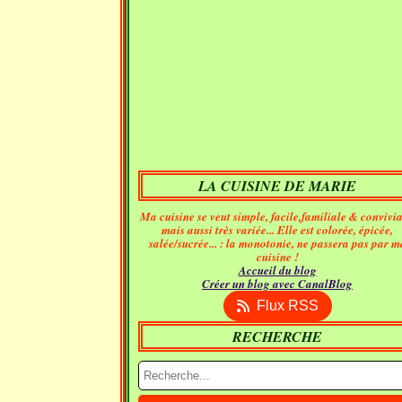
LA CUISINE DE MARIE
Ma cuisine se veut simple, facile,familiale & convivia
mais aussi très variée... Elle est colorée, épicée,
salée/sucrée... : la monotonie, ne passera pas par m
cuisine !
Accueil du blog
Créer un blog avec CanalBlog
Flux RSS
RECHERCHE