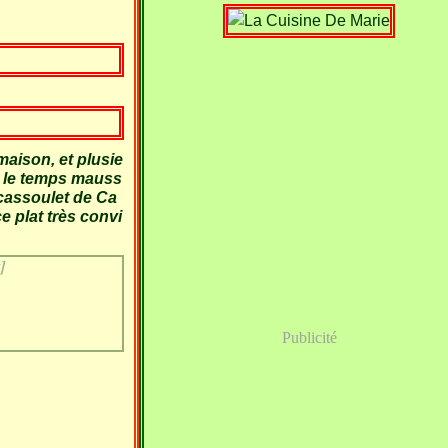
aison, et plusie
. le temps mauss
 cassoulet de Ca
 plat très convi
]
Publicité