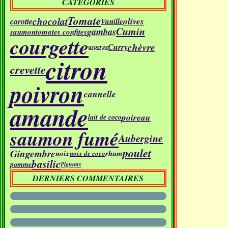
CATÉGORIES
Tomate
chocolat
olives
carotte
Vanille
Cumin
gambas
saumon
tomates confites
courgette
chèvre
Curry
asperge
citron
crevette
poivron
cannelle
amande
poireau
lait de coco
saumon fumé
Aubergine
poulet
Gingembre
noix
rhum
noix de coco
basilic
pomme
Pignons
DERNIERS COMMENTAIRES