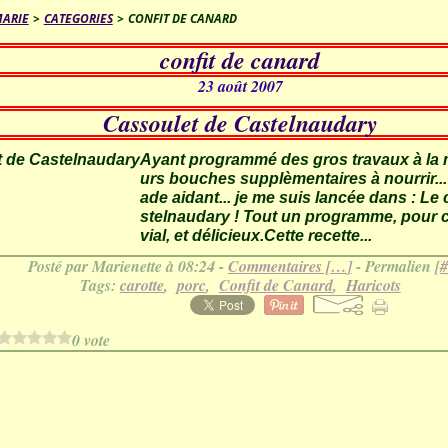
MARIE
>
CATEGORIES
>
CONFIT DE CANARD
confit de canard
23 août 2007
Cassoulet de Castelnaudary
Ayant programmé des gros travaux à la m
urs bouches supplèmentaires à nourrir..
ade aidant... je me suis lancée dans : Le
stelnaudary ! Tout un programme, pour ce
vial, et délicieux.Cette recette...
Posté par Marienette à 08:24 -
Commentaires [
…
]
- Permalien [
#
Tags:
carotte
,
porc
,
Confit de Canard
,
Haricots
0 vote