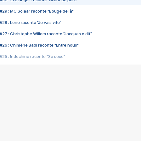
#29 : MC Solaar raconte "Bouge de là"
28 : Lorie raconte "Je vais vite"
#27 : Christophe Willem raconte "Jacques a dit"
#26 : Chimène Badi raconte "Entre nous"
#25 : Indochine raconte "3e sexe"
#24 : Zaho raconte "C'est chelou"
#23 : Patrick Bruel raconte "Au café des délices"
#22 : Kyo raconte "Le chemin"
#21 : Nolwenn Leroy raconte "Cassé"
#20 : Patrick Hernandez raconte "Born to be alive"
#19 : Lorie raconte "Près de moi"
#18 : Michael Jones raconte "A nos actes manqués" (avec Jean-Jacque