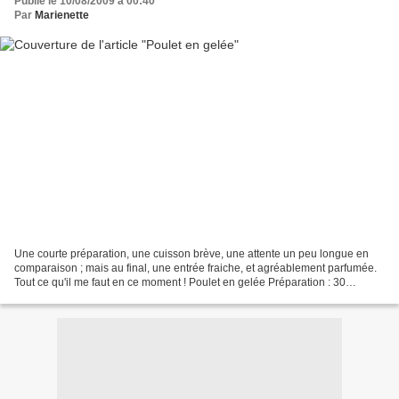
Publié le 10/08/2009 à 00:40
Par
Marienette
Une courte préparation, une cuisson brève, une attente un peu longue en
comparaison ; mais au final, une entrée fraiche, et agréablement parfumée.
Tout ce qu'il me faut en ce moment ! Poulet en gelée Préparation : 30
minutes Cuisson : 15 minutes Réfrigération...