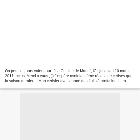
On peut toujours voter pour : "La Cuisine de Marie", ICI, jusqu'au 10 mars
2011 inclus. Merci à vous ;-)) J'espère avoir la même récolte de cerises que
la saison dernière ! Mon cerisier avait donné des fruits à profusion, bien
mûrs, sains et charnus....