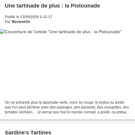
Une tartinade de plus : la Pistounade
Publié le 23/09/2009 à 22:17
Par
Marienette
On ne présente plus la tapenade verte, noire ou rouge, le pistou ou pesto
que l'on peut décliner avec des asperges, des épinards, des courgettes, des
tomates séchées... : je pense que tout le monde connait, a goûté, ou préparé
soi-même. Par contre la...
Sardine's Tartines