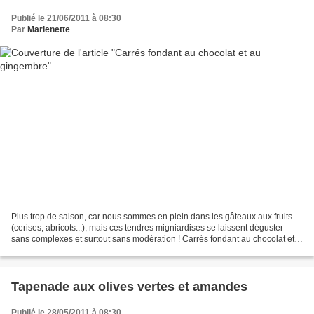
Publié le 21/06/2011 à 08:30
Par
Marienette
Plus trop de saison, car nous sommes en plein dans les gâteaux aux fruits
(cerises, abricots...), mais ces tendres migniardises se laissent déguster
sans complexes et surtout sans modération ! Carrés fondant au chocolat et
au gingembre Préparation : 25...
Tapenade aux olives vertes et amandes
Publié le 28/05/2011 à 08:30