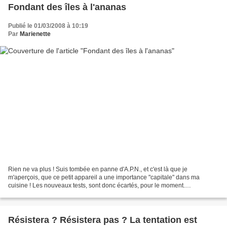
Fondant des îles à l'ananas
Publié le 01/03/2008 à 10:19
Par
Marienette
Rien ne va plus ! Suis tombée en panne d'A.P.N., et c'est là que je
m'aperçois, que ce petit appareil a une importance "capitale" dans ma
cuisine ! Les nouveaux tests, sont donc écartés, pour le moment.
Heureusement, j'ai quelques recettes en attente...
Résistera ? Résistera pas ? La tentation est