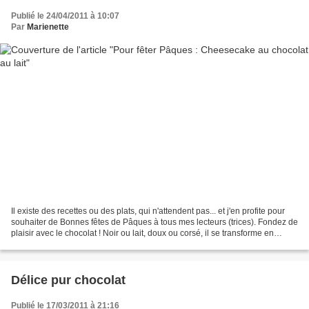
Publié le 24/04/2011 à 10:07
Par
Marienette
Il existe des recettes ou des plats, qui n'attendent pas... et j'en profite pour
souhaiter de Bonnes fêtes de Pâques à tous mes lecteurs (trices). Fondez de
plaisir avec le chocolat ! Noir ou lait, doux ou corsé, il se transforme en
gâteaux généreux ou...
Délice pur chocolat
Publié le 17/03/2011 à 21:16