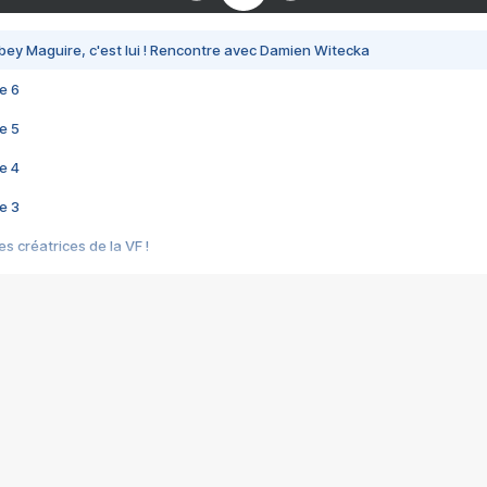
bey Maguire, c'est lui ! Rencontre avec Damien Witecka
e 6
e 5
e 4
e 3
s créatrices de la VF !
e 2
e 1
e Mektoub My Love arrive enfin ! Rencontre avec Shaïn Boumedine et Sal
i : après Toni en famille
elle réalise le bouleversant Dites lui que je l'aime
ais ! Rencontre autour de Vie privée de Rebecca Zlotowski