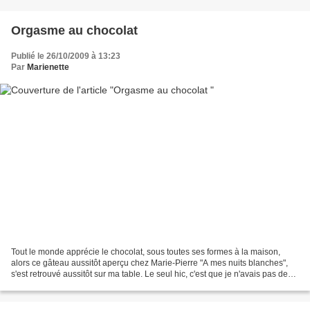
Orgasme au chocolat
Publié le 26/10/2009 à 13:23
Par
Marienette
Tout le monde apprécie le chocolat, sous toutes ses formes à la maison,
alors ce gâteau aussitôt aperçu chez Marie-Pierre "A mes nuits blanches",
s'est retrouvé aussitôt sur ma table. Le seul hic, c'est que je n'avais pas de
moule de 20 cm de diamètre,...