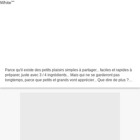
Parce qu'il existe des petits plaisirs simples à partager... faciles et rapides à
préparer, juste avec 3 / 4 ingrédients... Mais qui ne se garderont pas
longtemps, parce que petits et grands vont apprécier... Que dire de plus ?
Sinon, de ne pas s'en priver...