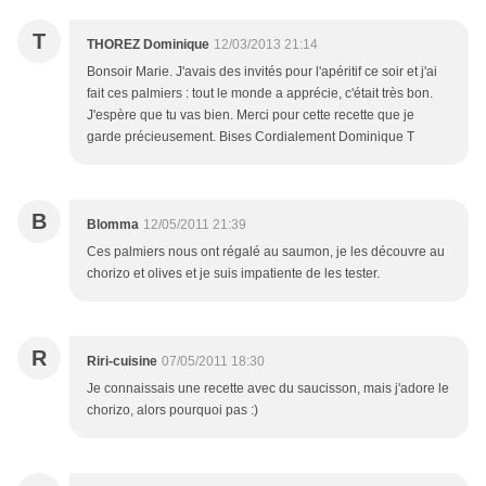
T
THOREZ Dominique
12/03/2013 21:14
Bonsoir Marie. J'avais des invités pour l'apéritif ce soir et j'ai
fait ces palmiers : tout le monde a apprécie, c'était très bon.
J'espère que tu vas bien. Merci pour cette recette que je
garde précieusement. Bises Cordialement Dominique T
B
Blomma
12/05/2011 21:39
Ces palmiers nous ont régalé au saumon, je les découvre au
chorizo et olives et je suis impatiente de les tester.
R
Riri-cuisine
07/05/2011 18:30
Je connaissais une recette avec du saucisson, mais j'adore le
chorizo, alors pourquoi pas :)