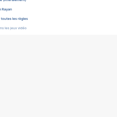
im Rayan
 toutes les règles
s les jeux vidéo
us choquant de Rockstar ? - Le scandale BULLY
e plus moche de Steam
du RÊVE tourne au CAUCHEMAR
pendant 8 heures
it… à tort
umiliés par un jeu vidéo
ire - Final Fantasy 8
ti un empire - Age of Empires
story DOFUS