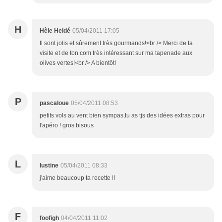
H
Hèle Heldé
05/04/2011 17:05
Il sont jolis et sûrement très gourmands!<br /> Merci de ta
visite et de ton com très intéressant sur ma tapenade aux
olives vertes!<br /> A bientôt!
P
pascaloue
05/04/2011 08:53
petits vols au vent bien sympas,tu as tjs des idées extras pour
l'apéro ! gros bisous
L
lustine
05/04/2011 08:33
j'aime beaucoup ta recette !!
F
foofigh
04/04/2011 11:02