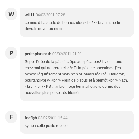
W
wiil11
04/02/2011 07:28
comme d habitude de bonnes idées<br /> <br /> marie tu
devrais ouvrir un resto
P
petitsplatsnath
03/02/2011 21:01
Super l'idée de la pâte à crêpe au spéculoos! Il y en a une
chez moi qui adorerait!<br /> Et la pâte de spéculoos, j'en
achète régulièrement mais n'en ai jamais réalisé. Il faudrait,
pourtant!!<br /> <br /> Plein de bisous et à bientôt!<br /> Nath.
<br /> <br /> PS : j'ai bien reçu ton mail et je te donne des
nouvelles plus perso très bientôt!
F
foofigh
03/02/2011 15:44
sympa cette petite recette !!!