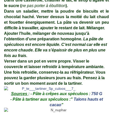
Dans une casserole, chauffer le lait, le sirop d'agave et
le sucre (
ne pas porter à ébullition
).
Dans un saladier, mettre la poudre de biscuits et le
chocolat haché. Verser dessus la moitié du lait chaud
et fouetter énergiquement. La pâte va devenir un peu
difficile à travailler, ajouter le restant de lait. Mélanger.
Ajouter l'huile, mélanger de nouveau jusqu'à
l'obtention d'une préparation homogène.
La pâte de
spéculoos est encore liquide. C'est normal car elle est
encore chaude. Elle va s'épaissir de plus en plus une
fois au frais.
Verser dans un pot en verre propre. Visser le
couvercle et laisser refroidir à température ambiante.
Une fois refroidie, conservez-la au réfrigérateur. Vous
pouvez la garder plusieurs jours au frais. Pensez à la
sortir un bon moment avant de la tartiner.
Sources
:
- Pâte à crêpes aux spéculoos :
750 G
- Pâte à tartiner aux spéculoos :"
Talons hauts et
cacao
"