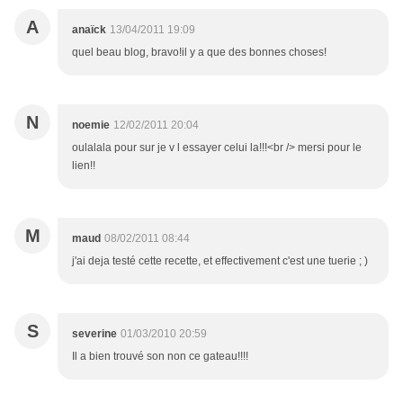
A
anaïck
13/04/2011 19:09
quel beau blog, bravo!il y a que des bonnes choses!
N
noemie
12/02/2011 20:04
oulalala pour sur je v l essayer celui la!!!<br /> mersi pour le
lien!!
M
maud
08/02/2011 08:44
j'ai deja testé cette recette, et effectivement c'est une tuerie ; )
S
severine
01/03/2010 20:59
Il a bien trouvé son non ce gateau!!!!