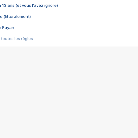
 a 13 ans (et vous l'avez ignoré)
e (littéralement)
im Rayan
 toutes les règles
s les jeux vidéo
us choquant de Rockstar ? - Le scandale BULLY
e plus moche de Steam
du RÊVE tourne au CAUCHEMAR
pendant 8 heures
it… à tort
umiliés par un jeu vidéo
ire - Final Fantasy 8