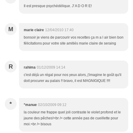
Il est presque psychédélique. J' A D O R E!
M
marie claire
12/04/2010 17:40
bonsoir je viens de parcourir vos recettes ça m a l air bien bon
félicitations pour votre site amitiés marie claire de seraing
R
rahima
01/12/2009 14:14
c'est déjà un régal pour nos yeux alors, j'imagine le goût qu'il
doit procurer au palais !! bravo, il est MAGNIGIQUE !!!!
*
*manue
02/10/2009 09:12
la couleur me frappe quel joli contraste le violet profond et le
jaune des pêches!<br /> cette année pas de cueillette pour
moi.<br /> bisous