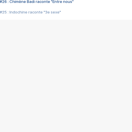
#26 : Chimène Badi raconte "Entre nous"
#25 : Indochine raconte "3e sexe"
#24 : Zaho raconte "C'est chelou"
#23 : Patrick Bruel raconte "Au café des délices"
#22 : Kyo raconte "Le chemin"
#21 : Nolwenn Leroy raconte "Cassé"
#20 : Patrick Hernandez raconte "Born to be alive"
#19 : Lorie raconte "Près de moi"
#18 : Michael Jones raconte "A nos actes manqués" (avec Jean-Jacque
#17 : Khaled raconte "Aïcha"
#16 : Corneille raconte "Parce qu'on vient de loin"
#15 : Indochine raconte "L'aventurier"
14 : Lorie raconte "Sur un air latino"