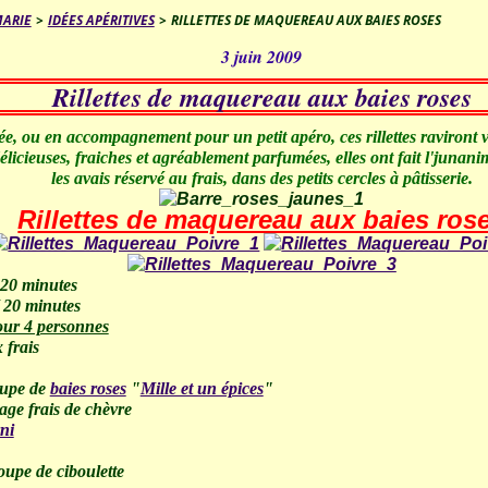
MARIE
>
IDÉES APÉRITIVES
>
RILLETTES DE MAQUEREAU AUX BAIES ROSES
3 juin 2009
Rillettes de maquereau aux baies roses
ée, ou en accompagnement pour un petit apéro, ces rillettes raviront v
licieuses, fraiches et agréablement parfumées, elles ont fait l'junani
les avais réservé au frais, dans des petits cercles à pâtisserie.
Rillettes de maquereau aux baies ros
 20 minutes
/ 20 minutes
our 4 personnes
 frais
soupe de
baies roses
"
Mille et un épices
"
age frais de chèvre
ni
soupe de ciboulette