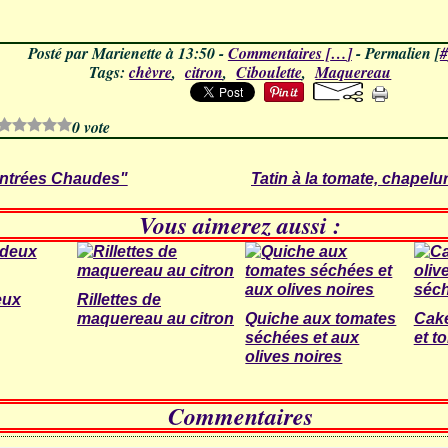
Posté par Marienette à 13:50 -
Commentaires [
…
]
- Permalien [
#
Tags:
chèvre
,
citron
,
Ciboulette
,
Maquereau
0 vote
ntrées Chaudes"
Tatin à la tomate, chapel
Vous aimerez aussi :
eux
Rillettes de
maquereau au citron
Quiche aux tomates
Cake
séchées et aux
et t
olives noires
Commentaires