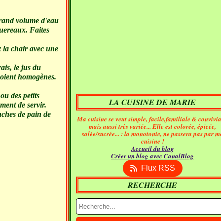
 grand volume d'eau
quereaux. Faites
z la chair avec une
ais, le jus du
s soient homogènes.
ou des petits
LA CUISINE DE MARIE
ment de servir.
anches de pain de
Ma cuisine se veut simple, facile,familiale & convivia
mais aussi très variée... Elle est colorée, épicée,
salée/sucrée... : la monotonie, ne passera pas par m
cuisine !
Accueil du blog
Créer un blog avec CanalBlog
Flux RSS
RECHERCHE