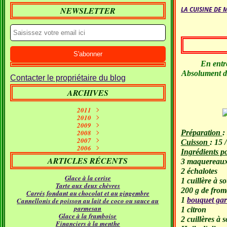
NEWSLETTER
LA CUISINE DE 
En entr
Absolument dé
Contacter le propriétaire du blog
ARCHIVES
2011
Septembre
2010
(1)
2009
Janvier
Juin
(10)
(2)
Décembre
2008
Mai
(7)
(1)
Préparation
:
Décembre
Novembre
2007
Avril
(7)
(11)
(2)
Cuisson
: 15 
Décembre
Novembre
Octobre
2006
Mars
(5)
(7)
(15)
(9)
Ingrédients p
Novembre
Décembre
Septembre
Octobre
Février
(11)
(16)
(21)
(26)
(9)
ARTICLES RÉCENTS
3 maquereaux
Septembre
Novembre
Octobre
Janvier
Août
(5)
(24)
(5)
(23)
(18)
Septembre
Octobre
Juillet
Août
(4)
(9)
(19)
(31)
2 échalotes
Glace à la cerise
Juillet
Août
Juin
(12)
(21)
(11)
1 cuillère à 
Tarte aux deux chèvres
Juillet
Juin
Mai
(17)
(12)
(18)
200 g de from
Carrés fondant au chocolat et au gingembre
Avril
Juin
Mai
(16)
(22)
(14)
1
bouquet gar
Cannellonis de poisson au lait de coco ou sauce au
Mars
Avril
Mai
(24)
(14)
(21)
parmesan
Février
Mars
Avril
(24)
(15)
(12)
1 citron
Glace à la framboise
Janvier
Février
Mars
(30)
(11)
(16)
2 cuillères à 
Financiers à la menthe
Janvier
Février
(23)
(21)