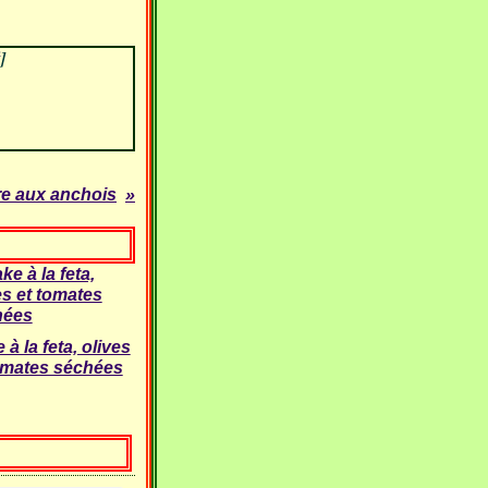
]
ure aux anchois
 à la feta, olives
omates séchées