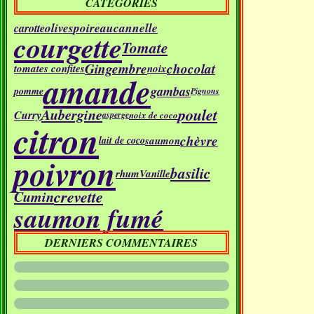
CATÉGORIES
olives
poireau
cannelle
carotte
courgette
Tomate
Gingembre
chocolat
tomates confites
noix
amande
gambas
pomme
Pignons
poulet
Aubergine
Curry
noix de coco
asperge
citron
chèvre
saumon
lait de coco
poivron
basilic
rhum
Vanille
crevette
Cumin
saumon fumé
DERNIERS COMMENTAIRES