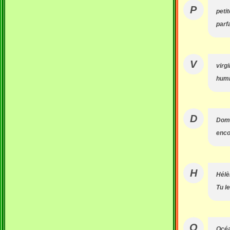
P
peti
parfa
V
virgi
humm
D
Dom
enco
H
Hélè
Tu l
O
Océ