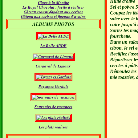
Huile d'olive
Glace à la Menthe
Janvier
(18)
Le Royal Chocolat : facile à réaliser
Sel et poivre 
Gâteau crousti-fondant aux cerises
Coupez les têt
Gâteau aux cerises et flocons d'avoine
salée avec le 
ALBUMS PHOTOS
cuire jusqu'à 
Sortez les maq
fourchette.
Dans un saladi
La Belle AUDE
citron, le sel 
Rectifiez l'as
Répartissez le
cercles à pâti
Carnaval de Limoux
Démoulez les r
mie toastées, d
Paysages Gardois
Souvenirs de vacances
Les plats réalisés