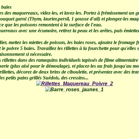
5 baies
es des maquereaux, videz-les, et lavez-les. Portez à frémissement un
bouquet garni (Thym, laurier,persil, 1 gousse d'ail) et plongez-les ma
ce que les poissons remontent à la surface de l'eau.
uereaux avec une écumoire, retirez la peau et les arêtes, puis émiette
er, mettez les miettes de poisson, les baies roses, ajoutez le fromage fr
et le poivre 5 baies. Travaillez les rillettes à la fourchette pour qu'elle
saisonnement si nécessaire.
s rillettes dans des ramequins individuels tapissés de filme alimentaire 
sserie (plus aisé pour le démoulage), et placez-les au frais jusqu'au mo
illettes, décorez de deux brins de ciboulette, et présentez avec des tr
es petits pains grillés Suédois, des cressins...