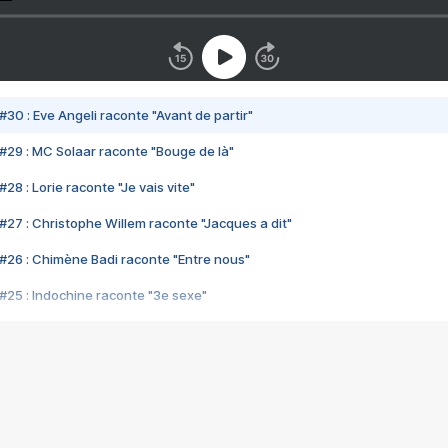
#30 : Eve Angeli raconte "Avant de partir"
#29 : MC Solaar raconte "Bouge de là"
28 : Lorie raconte "Je vais vite"
#27 : Christophe Willem raconte "Jacques a dit"
#26 : Chimène Badi raconte "Entre nous"
#25 : Indochine raconte "3e sexe"
#24 : Zaho raconte "C'est chelou"
#23 : Patrick Bruel raconte "Au café des délices"
#22 : Kyo raconte "Le chemin"
#21 : Nolwenn Leroy raconte "Cassé"