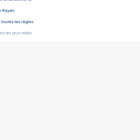
im Rayan
 toutes les règles
s les jeux vidéo
us choquant de Rockstar ? - Le scandale BULLY
e plus moche de Steam
du RÊVE tourne au CAUCHEMAR
pendant 8 heures
it… à tort
umiliés par un jeu vidéo
ire - Final Fantasy 8
ti un empire - Age of Empires
story DOFUS