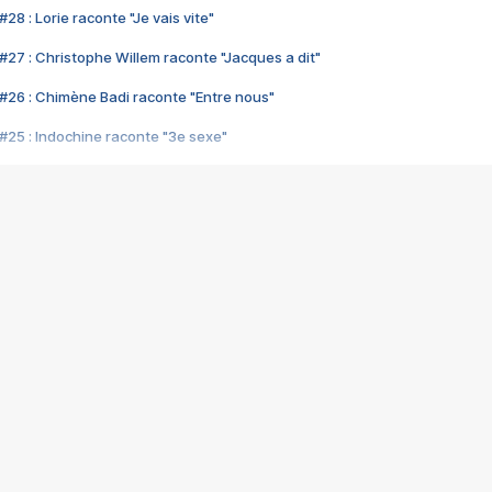
28 : Lorie raconte "Je vais vite"
#27 : Christophe Willem raconte "Jacques a dit"
#26 : Chimène Badi raconte "Entre nous"
#25 : Indochine raconte "3e sexe"
#24 : Zaho raconte "C'est chelou"
#23 : Patrick Bruel raconte "Au café des délices"
#22 : Kyo raconte "Le chemin"
#21 : Nolwenn Leroy raconte "Cassé"
#20 : Patrick Hernandez raconte "Born to be alive"
#19 : Lorie raconte "Près de moi"
#18 : Michael Jones raconte "A nos actes manqués" (avec Jean-Jacque
#17 : Khaled raconte "Aïcha"