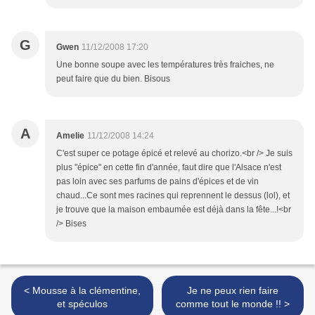
G
Gwen
11/12/2008 17:20
Une bonne soupe avec les températures très fraiches, ne
peut faire que du bien. Bisous
A
Amelie
11/12/2008 14:24
C'est super ce potage épicé et relevé au chorizo.<br /> Je suis
plus "épice" en cette fin d'année, faut dire que l'Alsace n'est
pas loin avec ses parfums de pains d'épices et de vin
chaud...Ce sont mes racines qui reprennent le dessus (lol), et
je trouve que la maison embaumée est déjà dans la fête...!<br
/> Bises
< Mousse à la clémentine,
Je ne peux rien faire
et spéculos
comme tout le monde !! >