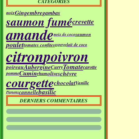
CATÉGORIES
Gingembre
gambas
noix
saumon fumé
crevette
amande
saumon
noix de coco
poulet
tomates confites
lait de coco
asperge
citron
poivron
Tomate
Aubergine
poireau
Curry
carotte
Cumin
chèvre
olives
rhum
pomme
courgette
chocolat
Vanille
basilic
cannelle
Pignons
DERNIERS COMMENTAIRES