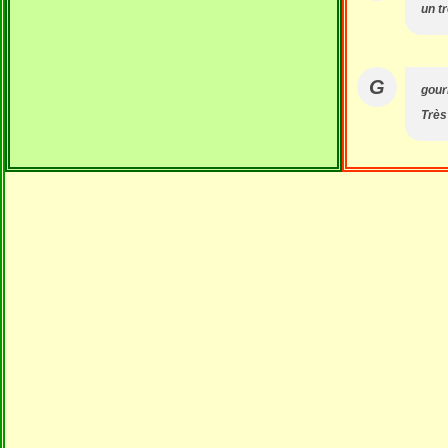
un t
G
gour
Très