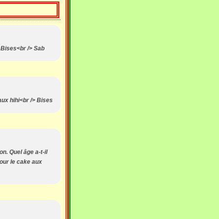
> Bises<br /> Sab
aux hihi<br /> Bises
n. Quel âge a-t-il
pour le cake aux