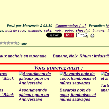
Posté par Marienette à 08:30 -
Commentaires [
…
]
- Permalien [
#
gs:
noix de coco
,
amande
,
cake
,
noix
,
poire
,
chocolat
,
banane
,
0 vote
e aux anchois en tapenade
Banane, Noix, Rhum : Irrésistib
Vous aimerez aussi :
Tart
es
Assortiment de
Bavarois noix de
ana
 "Black
gâteaux pour un
coco, framboises et
Anniversaire
mûres sauvages