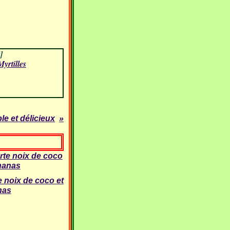
]
Myrtilles
le et délicieux
e noix de coco et
nas