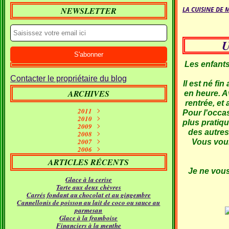
NEWSLETTER
LA CUISINE DE 
U
Les enfants
Contacter le propriétaire du blog
Il est né fi
ARCHIVES
en heure. A
rentrée, et 
2011
Pour l'occas
Septembre
2010
(1)
plus pratiqu
2009
Janvier
Juin
(10)
(2)
des autres
Décembre
2008
Mai
(7)
(1)
Décembre
Novembre
2007
Avril
(7)
(11)
(2)
Vous voul
Décembre
Novembre
Octobre
2006
Mars
(5)
(7)
(15)
(9)
Novembre
Décembre
Septembre
Octobre
Février
(11)
(16)
(21)
(26)
(9)
ARTICLES RÉCENTS
Septembre
Novembre
Octobre
Janvier
Août
(5)
(24)
(5)
(23)
(18)
Je ne vous 
Septembre
Octobre
Juillet
Août
(4)
(9)
(19)
(31)
Glace à la cerise
Juillet
Août
Juin
(12)
(21)
(11)
Tarte aux deux chèvres
Juillet
Juin
Mai
(17)
(12)
(18)
Carrés fondant au chocolat et au gingembre
Avril
Juin
Mai
(16)
(22)
(14)
Cannellonis de poisson au lait de coco ou sauce au
Mars
Avril
Mai
(24)
(14)
(21)
parmesan
Février
Mars
Avril
(24)
(15)
(12)
Glace à la framboise
Janvier
Février
Mars
(30)
(11)
(16)
Financiers à la menthe
Janvier
Février
(23)
(21)