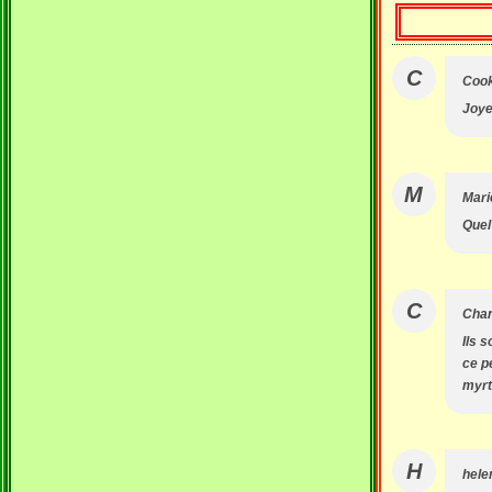
C
Cook
Joye
M
Mari
Quel 
C
Chan
Ils 
ce p
myrt
H
hele