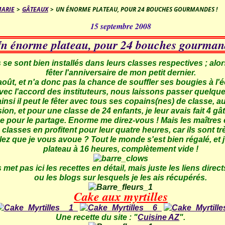
MARIE
>
GÂTEAUX
>
UN ÉNORME PLATEAU, POUR 24 BOUCHES GOURMANDES !
15 septembre 2008
n énorme plateau, pour 24 bouches gourman
 se sont bien installés dans leurs classes respectives ; alor
fêter l'anniversaire de mon petit dernier.
n août, et n'a donc pas la chance de souffler ses bougies à l'
vec l'accord des instituteurs, nous laissons passer quelque
ainsi il peut le fêter avec tous ses copains(nes) de classe, au
ion, et pour une classe de 24 enfants, je leur avais fait 4 gâ
e pour le partage. Enorme me direz-vous ! Mais les maîtres 
 classes en profitent pour leur quatre heures, car ils sont 
ez que je vous avoue ? Tout le monde s'est bien régalé, et j
plateau à 16 heures, complètement vide !
met pas ici les recettes en détail, mais juste les liens direct
ou les blogs sur lesquels je les ais récupérés.
Cake aux myrtilles
Une recette du site : "
Cuisine AZ
".