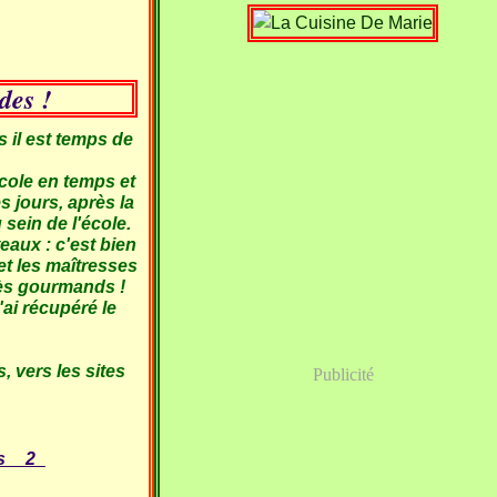
des !
s il est temps de
école en temps et
s jours, après la
 sein de l'école.
teaux : c'est bien
et les maîtresses
très gourmands !
'ai récupéré le
s, vers les sites
Publicité