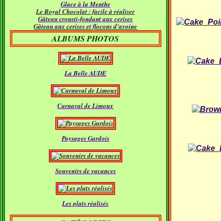
Glace à la Menthe
Janvier
(18)
Le Royal Chocolat : facile à réaliser
Gâteau crousti-fondant aux cerises
Gâteau aux cerises et flocons d'avoine
ALBUMS PHOTOS
La Belle AUDE
Carnaval de Limoux
Paysages Gardois
Souvenirs de vacances
Les plats réalisés