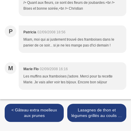
/> Quant aux fleurs, ce sont des fleurs de joubardes.<br />
Bises et bonne soirée,<br /> Christian
P
Patricia
02/09/2008 18:56
Miam, moi qui ai justement trouvé des framboises dans le
panier de ce soir... si je ne les mange pas d'ici demain !
M
Marie Flo
02/09/2008 16:16
Les muffins aux framboises j'adore. Merci pour ta recette
Marie. Je vais aller voir tes bijoux. Encore bon séjour
< Gâteau extra moelleux
Lasagnes de thon et
aux prunes
légumes grillés au coulis de
basilic >