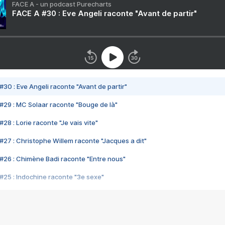
FACE A - un podcast Purecharts
FACE A #30 : Eve Angeli raconte "Avant de partir"
#30 : Eve Angeli raconte "Avant de partir"
#29 : MC Solaar raconte "Bouge de là"
28 : Lorie raconte "Je vais vite"
#27 : Christophe Willem raconte "Jacques a dit"
#26 : Chimène Badi raconte "Entre nous"
#25 : Indochine raconte "3e sexe"
#24 : Zaho raconte "C'est chelou"
#23 : Patrick Bruel raconte "Au café des délices"