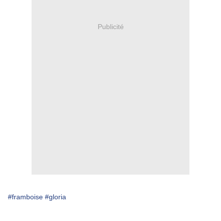
Publicité
#framboise
#gloria