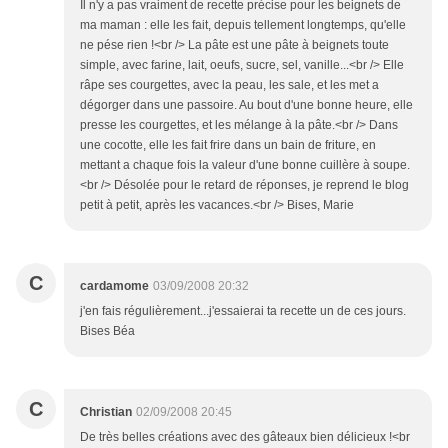
Il n'y a pas vraiment de recette précise pour les beignets de
ma maman : elle les fait, depuis tellement longtemps, qu'elle
ne pése rien !<br /> La pâte est une pâte à beignets toute
simple, avec farine, lait, oeufs, sucre, sel, vanille...<br /> Elle
râpe ses courgettes, avec la peau, les sale, et les met a
dégorger dans une passoire. Au bout d'une bonne heure, elle
presse les courgettes, et les mélange à la pâte.<br /> Dans
une cocotte, elle les fait frire dans un bain de friture, en
mettant a chaque fois la valeur d'une bonne cuillère à soupe.
<br /> Désolée pour le retard de réponses, je reprend le blog
petit à petit, après les vacances.<br /> Bises, Marie
C
cardamome
03/09/2008 20:32
j'en fais régulièrement...j'essaierai ta recette un de ces jours.
Bises Béa
C
Christian
02/09/2008 20:45
De très belles créations avec des gâteaux bien délicieux !<br