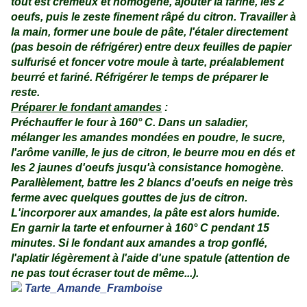
tout est crémeux et homogène, ajouter la farine, les 2
oeufs, puis le zeste finement râpé du citron. Travailler à
la main, former une boule de pâte, l'étaler directement
(pas besoin de réfrigérer) entre deux feuilles de papier
sulfurisé et foncer votre moule à tarte, préalablement
beurré et fariné. Réfrigérer le temps de préparer le
reste.
Préparer le fondant amandes
:
Préchauffer le four à 160° C. Dans un saladier,
mélanger les amandes mondées en poudre, le sucre,
l'arôme vanille, le jus de citron, le beurre mou en dés et
les 2 jaunes d'oeufs jusqu'à consistance homogène.
Parallèlement, battre les 2 blancs d'oeufs en neige très
ferme avec quelques gouttes de jus de citron.
L'incorporer aux amandes, la pâte est alors humide.
En garnir la tarte et enfourner à 160° C pendant 15
minutes. Si le fondant aux amandes a trop gonflé,
l'aplatir légèrement à l'aide d'une spatule (attention de
ne pas tout écraser tout de même...).