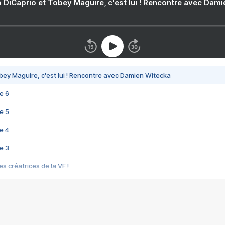
 DiCaprio et Tobey Maguire, c'est lui ! Rencontre avec Dam
bey Maguire, c'est lui ! Rencontre avec Damien Witecka
e 6
e 5
e 4
e 3
s créatrices de la VF !
e 2
e 1
e Mektoub My Love arrive enfin ! Rencontre avec Shaïn Boumedine et Sal