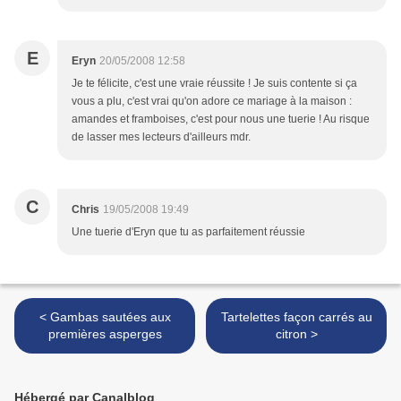
E
Eryn
20/05/2008 12:58
Je te félicite, c'est une vraie réussite ! Je suis contente si ça
vous a plu, c'est vrai qu'on adore ce mariage à la maison :
amandes et framboises, c'est pour nous une tuerie ! Au risque
de lasser mes lecteurs d'ailleurs mdr.
C
Chris
19/05/2008 19:49
Une tuerie d'Eryn que tu as parfaitement réussie
< Gambas sautées aux
Tartelettes façon carrés au
premières asperges
citron >
Hébergé par Canalblog