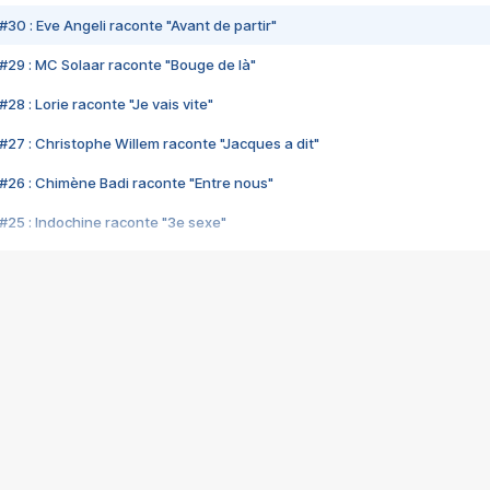
#30 : Eve Angeli raconte "Avant de partir"
#29 : MC Solaar raconte "Bouge de là"
28 : Lorie raconte "Je vais vite"
#27 : Christophe Willem raconte "Jacques a dit"
#26 : Chimène Badi raconte "Entre nous"
#25 : Indochine raconte "3e sexe"
#24 : Zaho raconte "C'est chelou"
#23 : Patrick Bruel raconte "Au café des délices"
#22 : Kyo raconte "Le chemin"
#21 : Nolwenn Leroy raconte "Cassé"
#20 : Patrick Hernandez raconte "Born to be alive"
#19 : Lorie raconte "Près de moi"