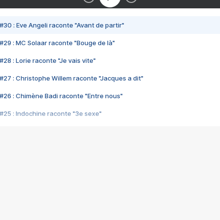
#30 : Eve Angeli raconte "Avant de partir"
#29 : MC Solaar raconte "Bouge de là"
28 : Lorie raconte "Je vais vite"
#27 : Christophe Willem raconte "Jacques a dit"
#26 : Chimène Badi raconte "Entre nous"
#25 : Indochine raconte "3e sexe"
#24 : Zaho raconte "C'est chelou"
#23 : Patrick Bruel raconte "Au café des délices"
#22 : Kyo raconte "Le chemin"
#21 : Nolwenn Leroy raconte "Cassé"
#20 : Patrick Hernandez raconte "Born to be alive"
#19 : Lorie raconte "Près de moi"