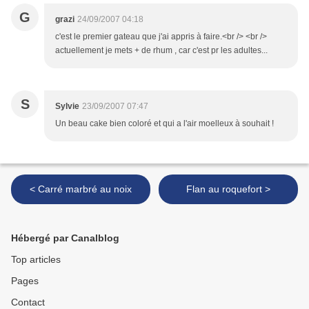
G
grazi
24/09/2007 04:18
c'est le premier gateau que j'ai appris à faire.<br /> <br />
actuellement je mets + de rhum , car c'est pr les adultes...
S
Sylvie
23/09/2007 07:47
Un beau cake bien coloré et qui a l'air moelleux à souhait !
< Carré marbré au noix
Flan au roquefort >
Hébergé par Canalblog
Top articles
Pages
Contact