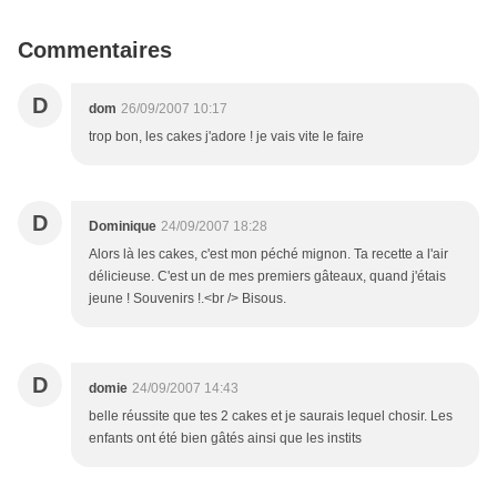
Commentaires
D
dom
26/09/2007 10:17
trop bon, les cakes j'adore ! je vais vite le faire
D
Dominique
24/09/2007 18:28
Alors là les cakes, c'est mon péché mignon. Ta recette a l'air
délicieuse. C'est un de mes premiers gâteaux, quand j'étais
jeune ! Souvenirs !.<br /> Bisous.
D
domie
24/09/2007 14:43
belle réussite que tes 2 cakes et je saurais lequel chosir. Les
enfants ont été bien gâtés ainsi que les instits