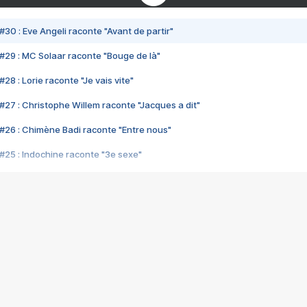
#30 : Eve Angeli raconte "Avant de partir"
#29 : MC Solaar raconte "Bouge de là"
28 : Lorie raconte "Je vais vite"
#27 : Christophe Willem raconte "Jacques a dit"
#26 : Chimène Badi raconte "Entre nous"
#25 : Indochine raconte "3e sexe"
#24 : Zaho raconte "C'est chelou"
#23 : Patrick Bruel raconte "Au café des délices"
#22 : Kyo raconte "Le chemin"
#21 : Nolwenn Leroy raconte "Cassé"
#20 : Patrick Hernandez raconte "Born to be alive"
#19 : Lorie raconte "Près de moi"