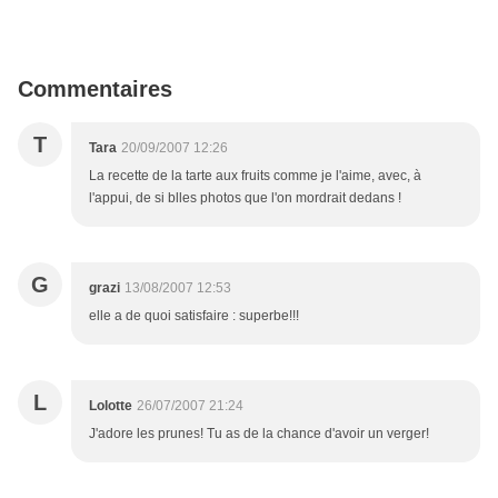
Commentaires
T
Tara
20/09/2007 12:26
La recette de la tarte aux fruits comme je l'aime, avec, à
l'appui, de si blles photos que l'on mordrait dedans !
G
grazi
13/08/2007 12:53
elle a de quoi satisfaire : superbe!!!
L
Lolotte
26/07/2007 21:24
J'adore les prunes! Tu as de la chance d'avoir un verger!