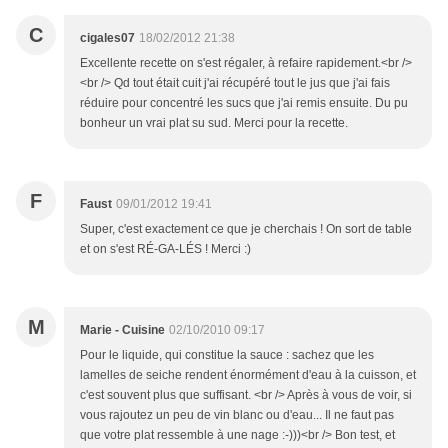
C
cigales07
18/02/2012 21:38
Excellente recette on s'est régaler, à refaire rapidement.<br />
<br /> Qd tout était cuit j'ai récupéré tout le jus que j'ai fais
réduire pour concentré les sucs que j'ai remis ensuite. Du pu
bonheur un vrai plat su sud. Merci pour la recette.
F
Faust
09/01/2012 19:41
Super, c'est exactement ce que je cherchais ! On sort de table
et on s'est RÉ-GA-LÉS ! Merci :)
M
Marie - Cuisine
02/10/2010 09:17
Pour le liquide, qui constitue la sauce : sachez que les
lamelles de seiche rendent énormément d'eau à la cuisson, et
c'est souvent plus que suffisant. <br /> Après à vous de voir, si
vous rajoutez un peu de vin blanc ou d'eau... Il ne faut pas
que votre plat ressemble à une nage :-)))<br /> Bon test, et