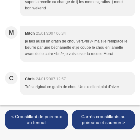
super la recette ca change de tj les memes gratins :) merci
bon wekend
M
Mitch
25/01/2007 06:34
je fais aussi un gratin de chou vert,<br /> mais je remplace le
beurre par une béchamelle et je coupe le chou en lamelle
avant de le cuire.<br /> je vais tester ta recette.Merci
C
Chris
24/01/2007 12:57
Très original ce gratin de chou. Un excellent plat d'hiver...
< Croustillant de poireaux
Carrés croustillants au
au fenouil
poireaux et saumon >