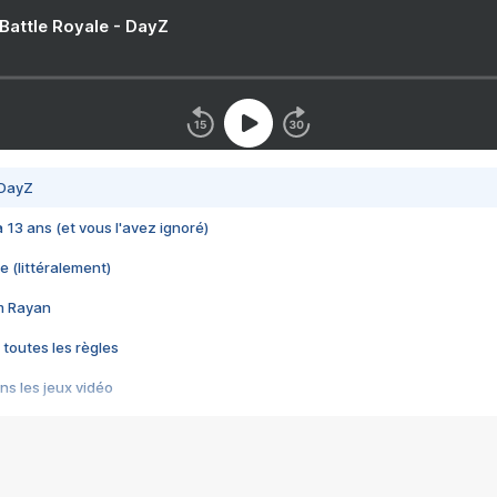
 Battle Royale - DayZ
 DayZ
 a 13 ans (et vous l'avez ignoré)
e (littéralement)
im Rayan
 toutes les règles
s les jeux vidéo
us choquant de Rockstar ? - Le scandale BULLY
e plus moche de Steam