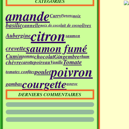
CATÉGORIES
amande
Curry
noix
Pignons
basilic
cannelle
olives
lait de coco
noix de coco
citron
Aubergine
saumon
saumon fumé
crevette
Cumin
chocolat
Gingembre
rhum
pomme
Tomate
chèvre
poireau
carotte
Vanille
poivron
poulet
tomates confites
courgette
gambas
asperge
DERNIERS COMMENTAIRES