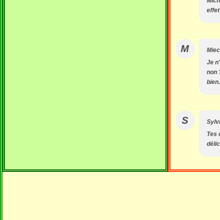
Michè
effet
M
Mie
Je n
non 
bien
S
Sylv
Tes c
délic