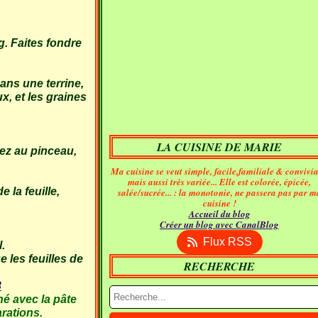
g. Faites fondre
ans une terrine,
ux, et les graines
LA CUISINE DE MARIE
rez au pinceau,
Ma cuisine se veut simple, facile,familiale & convivia
mais aussi très variée... Elle est colorée, épicée,
 la feuille,
salée/sucrée... : la monotonie, ne passera pas par m
cuisine !
.
Accueil du blog
Créer un blog avec CanalBlog
Flux RSS
.
e les feuilles de
RECHERCHE
né avec la pâte
rations.