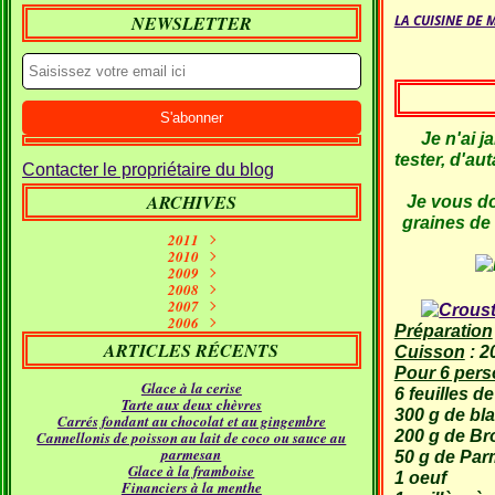
NEWSLETTER
LA CUISINE DE 
Je n'ai j
tester, d'au
Contacter le propriétaire du blog
ARCHIVES
Je vous don
graines de 
2011
Septembre
2010
(1)
2009
Janvier
Juin
(10)
(2)
Décembre
2008
Mai
(7)
(1)
Décembre
Novembre
2007
Avril
(7)
(11)
(2)
Décembre
Novembre
Octobre
2006
Mars
(5)
(7)
(15)
(9)
Préparation
Novembre
Décembre
Septembre
Octobre
Février
(11)
(16)
(21)
(26)
(9)
ARTICLES RÉCENTS
Cuisson
: 2
Septembre
Novembre
Octobre
Janvier
Août
(5)
(24)
(5)
(23)
(18)
Septembre
Octobre
Juillet
Août
(4)
(9)
(19)
(31)
Pour 6 per
Glace à la cerise
Juillet
Août
Juin
(12)
(21)
(11)
6 feuilles d
Tarte aux deux chèvres
Juillet
Juin
Mai
(17)
(12)
(18)
300 g de bl
Carrés fondant au chocolat et au gingembre
Avril
Juin
Mai
(16)
(22)
(14)
200 g de Br
Cannellonis de poisson au lait de coco ou sauce au
Mars
Avril
Mai
(24)
(14)
(21)
parmesan
Février
Mars
Avril
(24)
(15)
(12)
50 g de Par
Glace à la framboise
Janvier
Février
Mars
(30)
(11)
(16)
1 oeuf
Financiers à la menthe
Janvier
Février
(23)
(21)