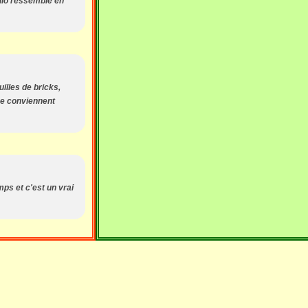
 filo ressemble en
uilles de bricks,
 me conviennent
emps et c'est un vrai