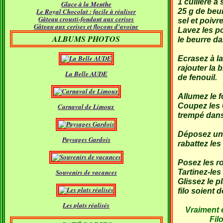
1 cuillère à
Glace à la Menthe
Janvier
(18)
Le Royal Chocolat : facile à réaliser
25 g de beu
Gâteau crousti-fondant aux cerises
sel et poivr
Gâteau aux cerises et flocons d'avoine
Lavez les po
ALBUMS PHOTOS
le beurre da
Ecrasez à la
rajouter la 
La Belle AUDE
de fenouil.
Allumez le fo
Coupez les 6
Carnaval de Limoux
trempé dans 
Déposez une 
Paysages Gardois
rabattez les
Posez les ro
Souvenirs de vacances
Tartinez-les
Glissez le p
filo soient 
Les plats réalisés
Vraiment 
Fil