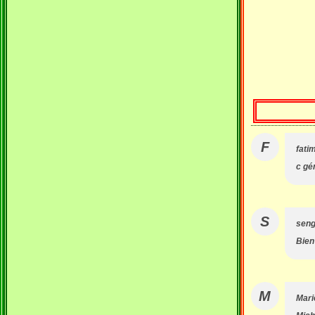
F
fati
c gén
S
sen
Bien 
M
Mari