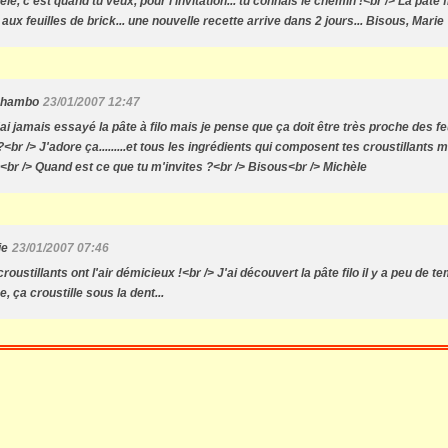
le, c'est quand tu veux, pour l'invitation... tu connais le chemin !<br /> La pâte
 aux feuilles de brick... une nouvelle recette arrive dans 2 jours... Bisous, Marie
chambo
23/01/2007 12:47
'ai jamais essayé la pâte à filo mais je pense que ça doit être très proche des fe
?<br /> J'adore ça.........et tous les ingrédients qui composent tes croustillants
.<br /> Quand est ce que tu m'invites ?<br /> Bisous<br /> Michèle
ie
23/01/2007 07:46
roustillants ont l'air démicieux !<br /> J'ai découvert la pâte filo il y a peu de t
e, ça croustille sous la dent...