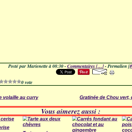
Posté par Marienette à 08:30 -
Commentaires [
…
]
- Permalien [
#
0 vote
 volaille au curry
Gratinée de Chou vert,
Vous aimerez aussi :
erise