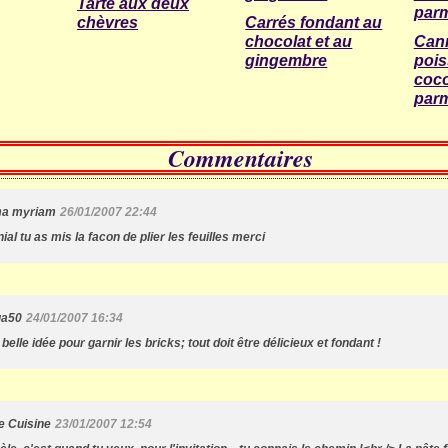
Tarte aux deux
chèvres
Carrés fondant au
chocolat et au
Cann
gingembre
pois
coco
par
Commentaires
ma myriam
26/01/2007 22:44
ial tu as mis la facon de plier les feuilles merci
ga50
24/01/2007 16:34
belle idée pour garnir les bricks; tout doit être délicieux et fondant !
e Cuisine
23/01/2007 12:54