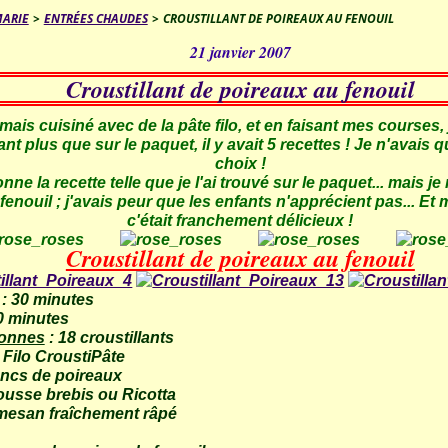
MARIE
>
ENTRÉES CHAUDES
>
CROUSTILLANT DE POIREAUX AU FENOUIL
21 janvier 2007
Croustillant de poireaux au fenouil
amais cuisiné avec de la pâte filo, et en faisant mes courses, 
tant plus que sur le paquet, il y avait 5 recettes ! Je n'avais
choix !
ne la recette telle que je l'ai trouvé sur le paquet... mais je
fenouil ; j'avais peur que les enfants n'apprécient pas... Et
c'était franchement délicieux !
Croustillant de poireaux au fenouil
: 30 minutes
0 minutes
sonnes
: 18 croustillants
e Filo CroustiPâte
ancs de poireaux
ousse brebis ou Ricotta
mesan fraîchement râpé