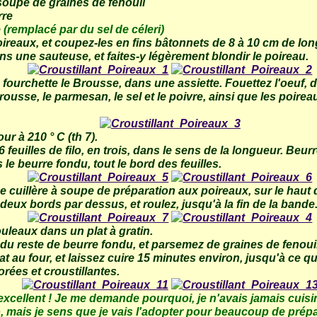
 soupe de graines de fenouil
rre
e
(remplacé par du sel de céleri)
ireaux, et coupez-les en fins bâtonnets de 8 à 10 cm de lon
ns une sauteuse, et faites-y légèrement blondir le poireau.
 fourchette le Brousse, dans une assiette. Fouettez l'oeuf, d
brousse, le parmesan, le sel et le poivre, ainsi que les poirea
ur à 210 ° C (th 7).
 feuilles de filo, en trois, dans le sens de la longueur. Beur
le beurre fondu, tout le bord des feuilles.
cuillère à soupe de préparation aux poireaux, sur le haut de
 deux bords par dessus, et roulez, jusqu'à la fin de la bande
uleaux dans un plat à gratin.
 du reste de beurre fondu, et parsemez de graines de fenouil
lat au four, et laissez cuire 15 minutes environ, jusqu'à ce qu
dorées et croustillantes.
excellent ! Je me demande pourquoi, je n'avais jamais cuisi
o, mais je sens que je vais l'adopter pour beaucoup de prépa