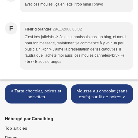
avec ces moules , ça en jette ! trop mimi ! bravo
F
Fleur d'oranger
29/11/2006 08:32
C'est très jolie!<br /> Je ne connaissais pas ton blog, et merci
pour ton message, maintenant je commence à y voir un peu
plus clair...<br /> J'aime la présentation de tes clafouties, il
faudra que j'achète moi aussi ces moules cannelés<br /> ;-)
<br /> Bisous orangés
< Tarte chocolat, poires et
Mousse au chocolat (sans
noisettes
œufs) sur lit de poires >
Hébergé par Canalblog
Top articles
Pages