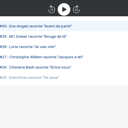
#30 : Eve Angeli raconte "Avant de partir"
#29 : MC Solaar raconte "Bouge de là"
28 : Lorie raconte "Je vais vite"
#27 : Christophe Willem raconte "Jacques a dit"
#26 : Chimène Badi raconte "Entre nous"
#25 : Indochine raconte "3e sexe"
#24 : Zaho raconte "C'est chelou"
#23 : Patrick Bruel raconte "Au café des délices"
#22 : Kyo raconte "Le chemin"
#21 : Nolwenn Leroy raconte "Cassé"