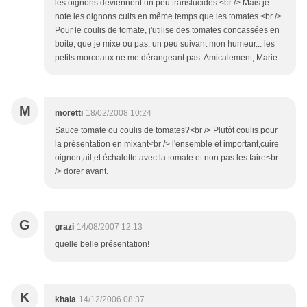
les oignons deviennent un peu translucides.<br /> Mais je
note les oignons cuits en même temps que les tomates.<br />
Pour le coulis de tomate, j'utilise des tomates concassées en
boite, que je mixe ou pas, un peu suivant mon humeur... les
petits morceaux ne me dérangeant pas. Amicalement, Marie
M
moretti
18/02/2008 10:24
Sauce tomate ou coulis de tomates?<br /> Plutôt coulis pour
la présentation en mixant<br /> l'ensemble et important,cuire
oignon,ail,et échalotte avec la tomate et non pas les faire<br
/> dorer avant.
G
grazi
14/08/2007 12:13
quelle belle présentation!
K
khala
14/12/2006 08:37