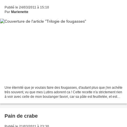
Publié le 24/03/2011 à 15:10
Par
Marienette
Une éternité que je voulais faire des fougasses, d'autant plus que j'en achéte
très souvent, vu que mes Lutins adorent ca ! Cette recette n'a strictement rien
à voir avec celle de mon boulanger favori, car sa pâte est feuilletée, et est
garni de bons...
Pain de crabe
Publié le 21/03/2011 à 23:30