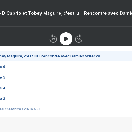
 DiCaprio et Tobey Maguire, c'est lui ! Rencontre avec Dam
bey Maguire, c'est lui ! Rencontre avec Damien Witecka
e 6
e 5
e 4
e 3
s créatrices de la VF !
e 2
e 1