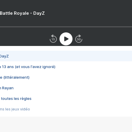
 Battle Royale - DayZ
 DayZ
 a 13 ans (et vous l'avez ignoré)
e (littéralement)
im Rayan
 toutes les règles
s les jeux vidéo
us choquant de Rockstar ? - Le scandale BULLY
e plus moche de Steam