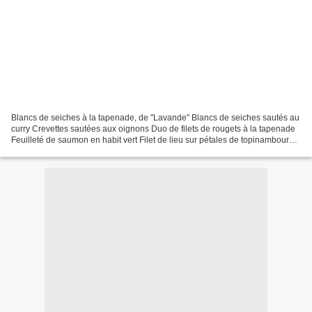
Blancs de seiches à la tapenade, de "Lavande" Blancs de seiches sautés au
curry Crevettes sautées aux oignons Duo de filets de rougets à la tapenade
Feuilleté de saumon en habit vert Filet de lieu sur pétales de topinambours,
coulis de poivron rouge Filet...