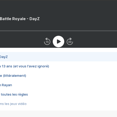
 Battle Royale - DayZ
 DayZ
 a 13 ans (et vous l'avez ignoré)
e (littéralement)
im Rayan
 toutes les règles
s les jeux vidéo
us choquant de Rockstar ? - Le scandale BULLY