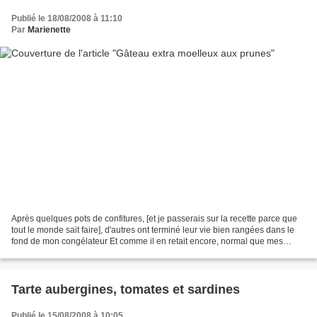
Publié le 18/08/2008 à 11:10
Par
Marienette
Après quelques pots de confitures, [et je passerais sur la recette parce que
tout le monde sait faire], d'autres ont terminé leur vie bien rangées dans le
fond de mon congélateur Et comme il en retait encore, normal que mes
prunes finissent en dessert....
Tarte aubergines, tomates et sardines
Publié le 15/08/2008 à 10:05