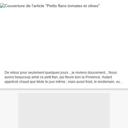
De retour pour seulement quelques jours... je reviens doucement... Nous
avons beaucoup aimé ce petit flan, qui fleure bon la Provence. Autant
apprécié chaud que tiède le jour même ; mais aussi froid, le lendemain, vu
qu'il en restait un que les enfants...