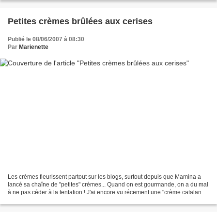
Petites crèmes brûlées aux cerises
Publié le 08/06/2007 à 08:30
Par
Marienette
Les crèmes fleurissent partout sur les blogs, surtout depuis que Mamina a
lancé sa chaîne de "petites" crèmes... Quand on est gourmande, on a du mal
à ne pas céder à la tentation ! J'ai encore vu récement une "crème catalane
aux fraises", chez Christiane,...