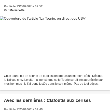
Publié le 13/06/2007 à 09:52
Par
Marienette
Cette tourte est en attente de publication depuis un moment déjà ! Dés que
je l'ai vue chez Lolotte, j'ai pensé que cette Tourte serait très appréciée par
mes hommes ; je l'ai donc testée dans le soir même. Pas du tout déçus,
comme me l'avait annoncé...
Avec les dernières : Clafoutis aux cerises
Publié le 12/06/2007 à 08:45