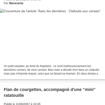
Par
Marienette
Un petit saladier, au fond du frigidaire : ce sont malheureusement les
dernières cerises, de mon cerisier. Mon mari a décidé d'en faire un clafoutis
mais pas n'importe lequel, celui que lui faisait sa maman. En deux temps et
trois mouvements, sans rien...
Flan de courgettes, accompagné d'une "mini"
ratatouille
Publié le 11/06/2007 à 10:45