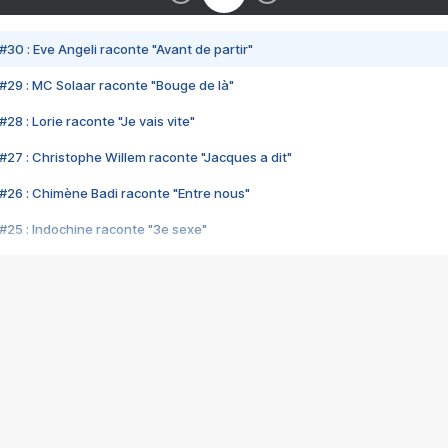
#30 : Eve Angeli raconte "Avant de partir"
#29 : MC Solaar raconte "Bouge de là"
28 : Lorie raconte "Je vais vite"
#27 : Christophe Willem raconte "Jacques a dit"
#26 : Chimène Badi raconte "Entre nous"
#25 : Indochine raconte "3e sexe"
#24 : Zaho raconte "C'est chelou"
#23 : Patrick Bruel raconte "Au café des délices"
#22 : Kyo raconte "Le chemin"
#21 : Nolwenn Leroy raconte "Cassé"
#20 : Patrick Hernandez raconte "Born to be alive"
#19 : Lorie raconte "Près de moi"