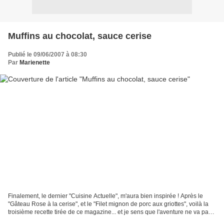
Muffins au chocolat, sauce cerise
Publié le 09/06/2007 à 08:30
Par
Marienette
Finalement, le dernier "Cuisine Actuelle", m'aura bien inspirée ! Après le
"Gâteau Rose à la cerise", et le "Filet mignon de porc aux griottes", voilà la
troisième recette tirée de ce magazine... et je sens que l'aventure ne va pas
s'arrêter... Muffins...