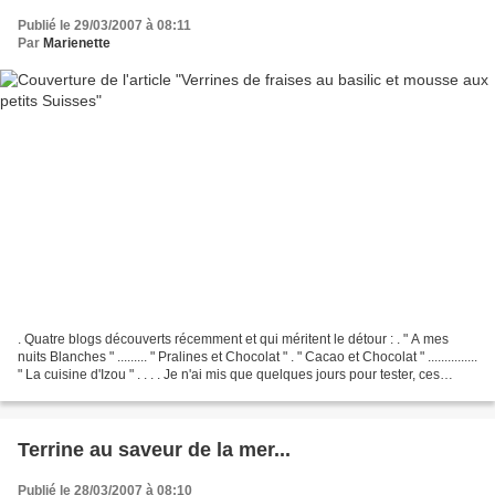
Publié le 29/03/2007 à 08:11
Par
Marienette
. Quatre blogs découverts récemment et qui méritent le détour : . " A mes
nuits Blanches " ......... " Pralines et Chocolat " . " Cacao et Chocolat " ...............
" La cuisine d'Izou " . . . . Je n'ai mis que quelques jours pour tester, ces
verrines,...
Terrine au saveur de la mer...
Publié le 28/03/2007 à 08:10