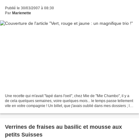
Publié le 30/03/2007 à 08:30
Par
Marienette
Une recette qui m'avait "tapé dans l'oeil", chez Mie de "Mie Chambo", il y a
de cela quelques semaines, voire quelques mois... le temps passe tellement
vite en votre compagnie ! Un billet, que j'avais oublié dans mes dossiers ; le
test remonte... à longtemps...
Verrines de fraises au basilic et mousse aux
petits Suisses