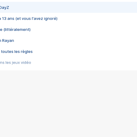
 DayZ
 a 13 ans (et vous l'avez ignoré)
e (littéralement)
im Rayan
 toutes les règles
s les jeux vidéo
us choquant de Rockstar ? - Le scandale BULLY
e plus moche de Steam
du RÊVE tourne au CAUCHEMAR
pendant 8 heures
it… à tort
umiliés par un jeu vidéo