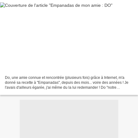
Do, une amie connue et rencontrée (plusieurs fois) grâce à Internet, m'a
donné sa recette à "Empanadas", depuis des mois... voire des années ! Je
l'avais d'ailleurs égarée, j'ai même du la lui redemander ! Do "notre
baroudeuse" voyage beaucoup, en partant...