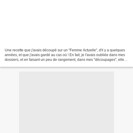
Une recette que j'avais découpé sur un "Femme Actuelle", d'il y a quelques
années, et que j'avais gardé au cas où ! En fait, je l'avais oubliée dans mes
dossiers, et en faisant un peu de rangement, dans mes "découpages", elle
est ressortie des oubliettes...