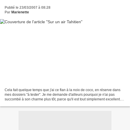
Publié le 23/03/2007 à 08:28
Par
Marienette
Cela fait quelque temps que j'ai ce flan à la noix de coco, en réserve dans
mes dossiers "à tester". Je me demande d'ailleurs pourquoi je n'ai pas
succombé à son charme plus tôt, parce qu'il est tout simplement excellent.
Deux couches : une de moelleuse...