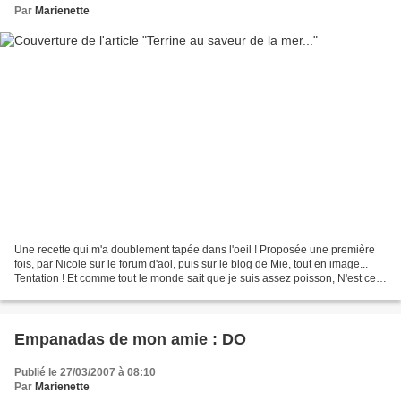
Par
Marienette
Une recette qui m'a doublement tapée dans l'oeil ! Proposée une première
fois, par Nicole sur le forum d'aol, puis sur le blog de Mie, tout en image...
Tentation ! Et comme tout le monde sait que je suis assez poisson, N'est ce
pas Lolotte ? Je ne pouvais...
Empanadas de mon amie : DO
Publié le 27/03/2007 à 08:10
Par
Marienette