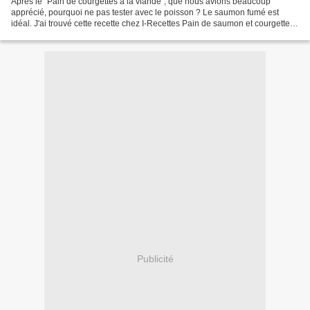
Après le "Pain de courgettes à la viande", que nous avions beaucoup
apprécié, pourquoi ne pas tester avec le poisson ? Le saumon fumé est
idéal. J'ai trouvé cette recette chez I-Recettes Pain de saumon et courgettes
1 kg de courgettes300 à 400 g de saumon...
Publicité