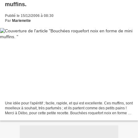
muffins.
Publié le 15/12/2006 à 08:30
Par
Marienette
Une idée pour l'apéritif ; facile, rapide, et qui est excellente. Ces muffins, sont
moelleux à souhait, très parfumés ; et ils partent comme des petits pains !
Merci à Débo, pour cette petite recette. Bouchées roquefort noix en forme de
mini muffins Mélanger...