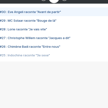
#30 : Eve Angeli raconte "Avant de partir"
#29 : MC Solaar raconte "Bouge de là"
28 : Lorie raconte "Je vais vite"
#27 : Christophe Willem raconte "Jacques a dit"
#26 : Chimène Badi raconte "Entre nous"
#25 : Indochine raconte "3e sexe"
#24 : Zaho raconte "C'est chelou"
#23 : Patrick Bruel raconte "Au café des délices"
#22 : Kyo raconte "Le chemin"
#21 : Nolwenn Leroy raconte "Cassé"
#20 : Patrick Hernandez raconte "Born to be alive"
#19 : Lorie raconte "Près de moi"