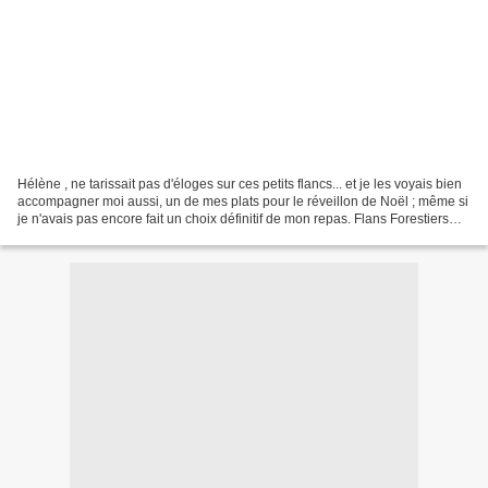
Hélène , ne tarissait pas d'éloges sur ces petits flancs... et je les voyais bien
accompagner moi aussi, un de mes plats pour le réveillon de Noël ; même si
je n'avais pas encore fait un choix définitif de mon repas. Flans Forestiers
Pour 4 à 5 personnes...