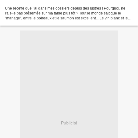
Une recette que j'ai dans mes dossiers depuis des lustres ! Pourquoi, ne
l'ais-je pas présentée sur ma table plus tôt ? Tout le monde sait que le
"mariage", entre le poireaux et le saumon est excellent... Le vin blanc et le
thym, apportent une touche...
Publicité