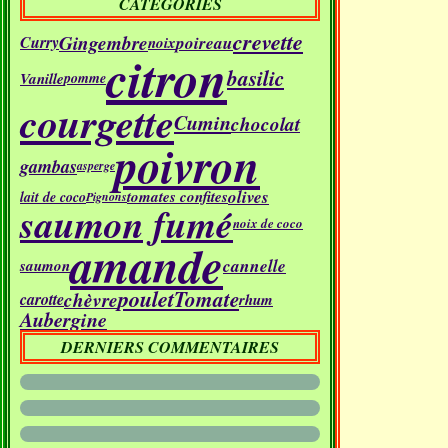
CATÉGORIES
crevette
Gingembre
poireau
Curry
noix
citron
basilic
Vanille
pomme
courgette
Cumin
chocolat
poivron
gambas
asperge
olives
tomates confites
lait de coco
Pignons
saumon fumé
noix de coco
amande
cannelle
saumon
poulet
Tomate
chèvre
carotte
rhum
Aubergine
DERNIERS COMMENTAIRES