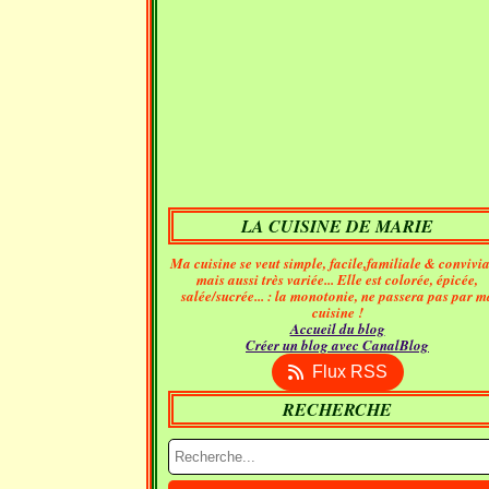
LA CUISINE DE MARIE
Ma cuisine se veut simple, facile,familiale & convivia
mais aussi très variée... Elle est colorée, épicée,
salée/sucrée... : la monotonie, ne passera pas par m
cuisine !
Accueil du blog
Créer un blog avec CanalBlog
Flux RSS
RECHERCHE