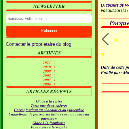
NEWSLETTER
LA CUISINE DE M
PORQUEROLLES : 
Porquer
Contacter le propriétaire du blog
ARCHIVES
2011
Date de cette 
Septembre
2010
(1)
2009
Janvier
Juin
(10)
(2)
Publié par: Ma
Décembre
2008
Mai
(7)
(1)
Décembre
Novembre
2007
Avril
(7)
(11)
(2)
Décembre
Novembre
Octobre
2006
Mars
(5)
(7)
(15)
(9)
Novembre
Décembre
Septembre
Octobre
Février
(11)
(16)
(21)
(26)
(9)
ARTICLES RÉCENTS
Septembre
Novembre
Octobre
Janvier
Août
(5)
(24)
(5)
(23)
(18)
Septembre
Octobre
Juillet
Août
(4)
(9)
(19)
(31)
Glace à la cerise
Juillet
Août
Juin
(12)
(21)
(11)
Tarte aux deux chèvres
Juillet
Juin
Mai
(17)
(12)
(18)
Carrés fondant au chocolat et au gingembre
Avril
Juin
Mai
(16)
(22)
(14)
Cannellonis de poisson au lait de coco ou sauce au
Mars
Avril
Mai
(24)
(14)
(21)
parmesan
Février
Mars
Avril
(24)
(15)
(12)
Glace à la framboise
Janvier
Février
Mars
(30)
(11)
(16)
Financiers à la menthe
Janvier
Février
(23)
(21)