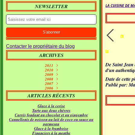
NEWSLETTER
LA CUISINE DE M
Contacter le propriétaire du blog
ARCHIVES
De Saint Jean 
2011
d'un authentiqu
Septembre
2010
(1)
2009
Janvier
Juin
(10)
(2)
Date de cette 
Décembre
2008
Mai
(7)
(1)
Décembre
Novembre
2007
Avril
(7)
(11)
(2)
Publié par: Ma
Décembre
Novembre
Octobre
2006
Mars
(5)
(7)
(15)
(9)
Novembre
Décembre
Septembre
Octobre
Février
(11)
(16)
(21)
(26)
(9)
ARTICLES RÉCENTS
Septembre
Novembre
Octobre
Janvier
Août
(5)
(24)
(5)
(23)
(18)
Septembre
Octobre
Juillet
Août
(4)
(9)
(19)
(31)
Glace à la cerise
Juillet
Août
Juin
(12)
(21)
(11)
Tarte aux deux chèvres
Juillet
Juin
Mai
(17)
(12)
(18)
Carrés fondant au chocolat et au gingembre
Avril
Juin
Mai
(16)
(22)
(14)
Cannellonis de poisson au lait de coco ou sauce au
Mars
Avril
Mai
(24)
(14)
(21)
parmesan
Février
Mars
Avril
(24)
(15)
(12)
Glace à la framboise
Janvier
Février
Mars
(30)
(11)
(16)
Financiers à la menthe
Janvier
Février
(23)
(21)