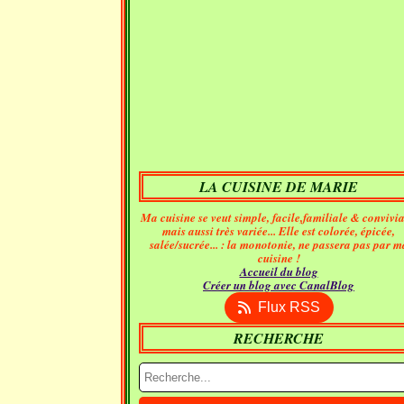
LA CUISINE DE MARIE
Ma cuisine se veut simple, facile,familiale & convivia
mais aussi très variée... Elle est colorée, épicée,
salée/sucrée... : la monotonie, ne passera pas par m
cuisine !
Accueil du blog
Créer un blog avec CanalBlog
Flux RSS
RECHERCHE