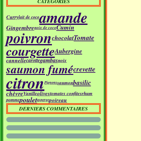
CATÉGORIES
amande
Curry
lait de coco
Cumin
Gingembre
noix de coco
poivron
Tomate
chocolat
courgette
Aubergine
gambas
cannelle
carotte
noix
saumon fumé
crevette
citron
basilic
saumon
Pignons
chèvre
olives
Vanille
tomates confites
rhum
poulet
poireau
pomme
asperge
DERNIERS COMMENTAIRES