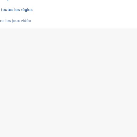
 toutes les règles
s les jeux vidéo
us choquant de Rockstar ? - Le scandale BULLY
e plus moche de Steam
du RÊVE tourne au CAUCHEMAR
pendant 8 heures
it… à tort
umiliés par un jeu vidéo
ire - Final Fantasy 8
ti un empire - Age of Empires
story DOFUS
tard, il crée l'un des pires jeux de tous les temps, MindsEye.