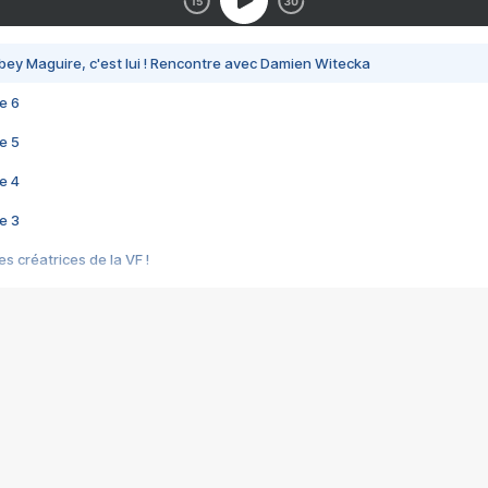
bey Maguire, c'est lui ! Rencontre avec Damien Witecka
e 6
e 5
e 4
e 3
s créatrices de la VF !
e 2
e 1
e Mektoub My Love arrive enfin ! Rencontre avec Shaïn Boumedine et Sal
i : après Toni en famille
elle réalise le bouleversant Dites lui que je l'aime