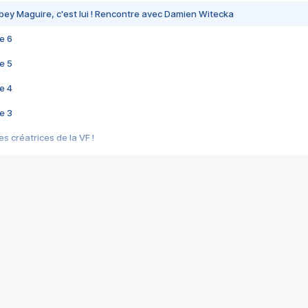
bey Maguire, c'est lui ! Rencontre avec Damien Witecka
e 6
e 5
e 4
e 3
s créatrices de la VF !
e 2
e 1
e Mektoub My Love arrive enfin ! Rencontre avec Shaïn Boumedine et Sal
i : après Toni en famille
elle réalise le bouleversant Dites lui que je l'aime
ais ! Rencontre autour de Vie privée de Rebecca Zlotowski