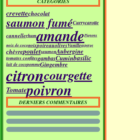
CATÉGORIES
crevette
chocolat
saumon fumé
Curry
carotte
amande
cannelle
rhum
Pignons
poireau
olives
noix
Vanille
noix de coco
asperge
poulet
Aubergine
chèvre
saumon
basilic
Cumin
gambas
tomates confites
Gingembre
lait de coco
pomme
citron
courgette
poivron
Tomate
DERNIERS COMMENTAIRES