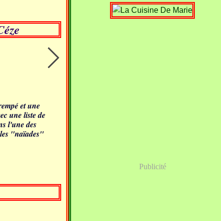
Céze
trempé et une
vec une liste de
ns l'une des
r les "naïades"
Publicité