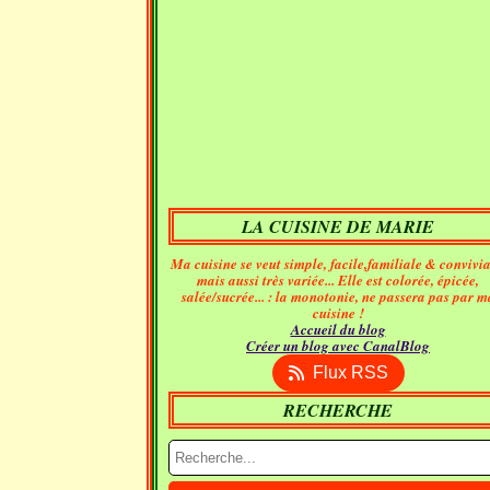
LA CUISINE DE MARIE
Ma cuisine se veut simple, facile,familiale & convivia
mais aussi très variée... Elle est colorée, épicée,
salée/sucrée... : la monotonie, ne passera pas par m
cuisine !
Accueil du blog
Créer un blog avec CanalBlog
Flux RSS
RECHERCHE