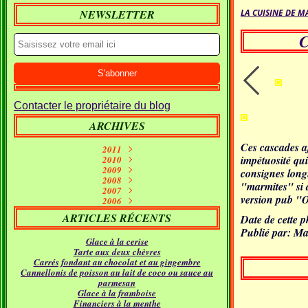
NEWSLETTER
LA CUISINE DE M
C
Contacter le propriétaire du blog
ARCHIVES
Ces cascades a
2011
impétuosité qui 
Septembre
2010
(1)
2009
Janvier
Juin
(10)
(2)
consignes long
Décembre
2008
Mai
(7)
(1)
"marmites" si a
Décembre
Novembre
2007
Avril
(7)
(11)
(2)
version pub "O
Décembre
Novembre
Octobre
2006
Mars
(5)
(7)
(15)
(9)
Novembre
Décembre
Septembre
Octobre
Février
(11)
(16)
(21)
(26)
(9)
ARTICLES RÉCENTS
Date de cette p
Septembre
Novembre
Octobre
Janvier
Août
(5)
(24)
(5)
(23)
(18)
Publié par: Ma
Septembre
Octobre
Juillet
Août
(4)
(9)
(19)
(31)
Glace à la cerise
Juillet
Août
Juin
(12)
(21)
(11)
Tarte aux deux chèvres
Juillet
Juin
Mai
(17)
(12)
(18)
Carrés fondant au chocolat et au gingembre
Avril
Juin
Mai
(16)
(22)
(14)
Cannellonis de poisson au lait de coco ou sauce au
Mars
Avril
Mai
(24)
(14)
(21)
parmesan
Février
Mars
Avril
(24)
(15)
(12)
Glace à la framboise
Janvier
Février
Mars
(30)
(11)
(16)
Financiers à la menthe
Janvier
Février
(23)
(21)