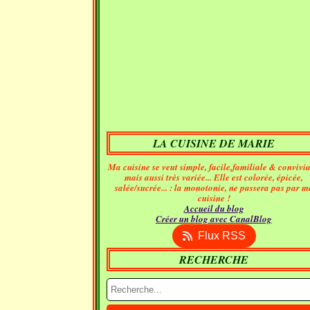
LA CUISINE DE MARIE
Ma cuisine se veut simple, facile,familiale & convivia
mais aussi très variée... Elle est colorée, épicée,
salée/sucrée... : la monotonie, ne passera pas par m
cuisine !
Accueil du blog
Créer un blog avec CanalBlog
Flux RSS
RECHERCHE