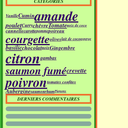
CATÉGORIES
amande
Cumin
Vanille
poulet
Tomate
chèvre
Curry
noix de coco
cannelle
poireau
carotte
pomme
courgette
olives
lait de coco
asperge
basilic
chocolat
Gingembre
noix
citron
gambas
saumon fumé
crevette
poivron
tomates confites
Aubergine
saumon
rhum
Pignons
DERNIERS COMMENTAIRES