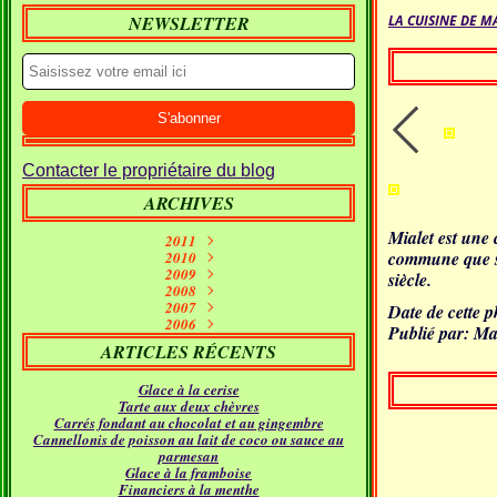
NEWSLETTER
LA CUISINE DE M
Contacter le propriétaire du blog
ARCHIVES
Mialet est une
2011
commune que se
Septembre
2010
(1)
2009
Janvier
Juin
(10)
(2)
siècle.
Décembre
2008
Mai
(7)
(1)
Décembre
Novembre
2007
Avril
(7)
(11)
(2)
Date de cette 
Décembre
Novembre
Octobre
2006
Mars
(5)
(7)
(15)
(9)
Publié par: Ma
Novembre
Décembre
Septembre
Octobre
Février
(11)
(16)
(21)
(26)
(9)
ARTICLES RÉCENTS
Septembre
Novembre
Octobre
Janvier
Août
(5)
(24)
(5)
(23)
(18)
Septembre
Octobre
Juillet
Août
(4)
(9)
(19)
(31)
Glace à la cerise
Juillet
Août
Juin
(12)
(21)
(11)
Tarte aux deux chèvres
Juillet
Juin
Mai
(17)
(12)
(18)
Carrés fondant au chocolat et au gingembre
Avril
Juin
Mai
(16)
(22)
(14)
Cannellonis de poisson au lait de coco ou sauce au
Mars
Avril
Mai
(24)
(14)
(21)
parmesan
Février
Mars
Avril
(24)
(15)
(12)
Glace à la framboise
Janvier
Février
Mars
(30)
(11)
(16)
Financiers à la menthe
Janvier
Février
(23)
(21)