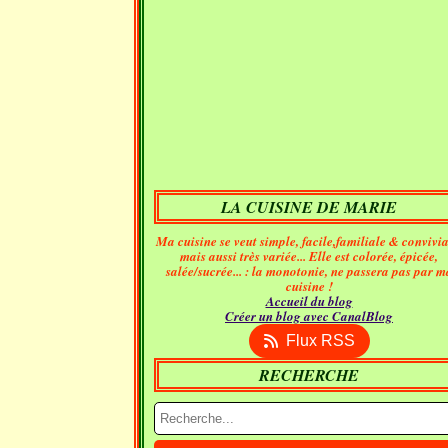
LA CUISINE DE MARIE
Ma cuisine se veut simple, facile,familiale & convivia
mais aussi très variée... Elle est colorée, épicée,
salée/sucrée... : la monotonie, ne passera pas par m
cuisine !
Accueil du blog
Créer un blog avec CanalBlog
Flux RSS
RECHERCHE