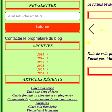
NEWSLETTER
LA CUISINE DE M
Contacter le propriétaire du blog
ARCHIVES
Date de cette 
2011
Publié par: Ma
Septembre
2010
(1)
2009
Janvier
Juin
(10)
(2)
Décembre
2008
Mai
(7)
(1)
Décembre
Novembre
2007
Avril
(7)
(11)
(2)
Décembre
Novembre
Octobre
2006
Mars
(5)
(7)
(15)
(9)
Novembre
Décembre
Septembre
Octobre
Février
(11)
(16)
(21)
(26)
(9)
ARTICLES RÉCENTS
Septembre
Novembre
Octobre
Janvier
Août
(5)
(24)
(5)
(23)
(18)
Septembre
Octobre
Juillet
Août
(4)
(9)
(19)
(31)
Glace à la cerise
Juillet
Août
Juin
(12)
(21)
(11)
Tarte aux deux chèvres
Juillet
Juin
Mai
(17)
(12)
(18)
Carrés fondant au chocolat et au gingembre
Avril
Juin
Mai
(16)
(22)
(14)
Cannellonis de poisson au lait de coco ou sauce au
Mars
Avril
Mai
(24)
(14)
(21)
parmesan
Février
Mars
Avril
(24)
(15)
(12)
Glace à la framboise
Janvier
Février
Mars
(30)
(11)
(16)
Financiers à la menthe
Janvier
Février
(23)
(21)