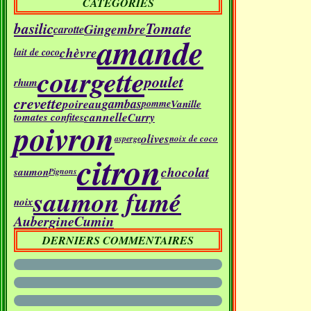
CATÉGORIES
basilic
Tomate
Gingembre
carotte
amande
chèvre
lait de coco
courgette
poulet
rhum
crevette
gambas
poireau
Vanille
pomme
cannelle
Curry
tomates confites
poivron
olives
noix de coco
asperge
citron
chocolat
saumon
Pignons
saumon fumé
noix
Aubergine
Cumin
DERNIERS COMMENTAIRES