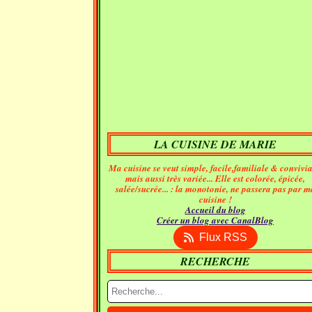
LA CUISINE DE MARIE
Ma cuisine se veut simple, facile,familiale & convivia
mais aussi très variée... Elle est colorée, épicée,
salée/sucrée... : la monotonie, ne passera pas par m
cuisine !
Accueil du blog
Créer un blog avec CanalBlog
Flux RSS
RECHERCHE