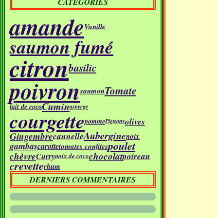
CATÉGORIES
amande
Vanille
saumon fumé
citron
basilic
poivron
Tomate
saumon
Cumin
lait de coco
asperge
courgette
olives
pomme
Pignons
Aubergine
Gingembre
cannelle
noix
poulet
gambas
carotte
tomates confites
chèvre
chocolat
poireau
Curry
noix de coco
crevette
rhum
DERNIERS COMMENTAIRES