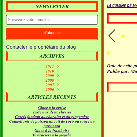
NEWSLETTER
LA CUISINE DE M
Contacter le propriétaire du blog
ARCHIVES
Date de cette 
2011
Publié par: Ma
Septembre
2010
(1)
2009
Janvier
Juin
(10)
(2)
Décembre
2008
Mai
(7)
(1)
Décembre
Novembre
2007
Avril
(7)
(11)
(2)
Décembre
Novembre
Octobre
2006
Mars
(5)
(7)
(15)
(9)
Novembre
Décembre
Septembre
Octobre
Février
(11)
(16)
(21)
(26)
(9)
ARTICLES RÉCENTS
Septembre
Novembre
Octobre
Janvier
Août
(5)
(24)
(5)
(23)
(18)
Septembre
Octobre
Juillet
Août
(4)
(9)
(19)
(31)
Glace à la cerise
Juillet
Août
Juin
(12)
(21)
(11)
Tarte aux deux chèvres
Juillet
Juin
Mai
(17)
(12)
(18)
Carrés fondant au chocolat et au gingembre
Avril
Juin
Mai
(16)
(22)
(14)
Cannellonis de poisson au lait de coco ou sauce au
Mars
Avril
Mai
(24)
(14)
(21)
parmesan
Février
Mars
Avril
(24)
(15)
(12)
Glace à la framboise
Janvier
Février
Mars
(30)
(11)
(16)
Financiers à la menthe
Janvier
Février
(23)
(21)