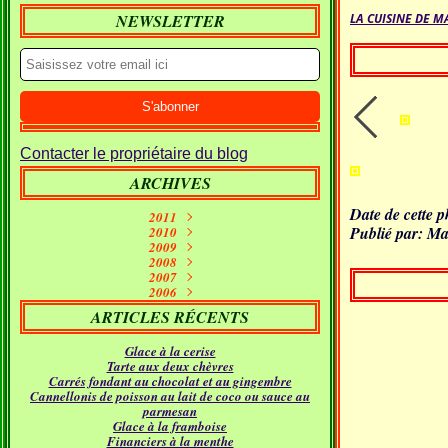
NEWSLETTER
LA CUISINE DE M
Contacter le propriétaire du blog
ARCHIVES
Date de cette p
2011
Publié par: Ma
Septembre
2010
(1)
2009
Janvier
Juin
(10)
(2)
Décembre
2008
Mai
(7)
(1)
Décembre
Novembre
2007
Avril
(7)
(11)
(2)
Décembre
Novembre
Octobre
2006
Mars
(5)
(7)
(15)
(9)
Novembre
Décembre
Septembre
Octobre
Février
(11)
(16)
(21)
(26)
(9)
ARTICLES RÉCENTS
Septembre
Novembre
Octobre
Janvier
Août
(5)
(24)
(5)
(23)
(18)
Septembre
Octobre
Juillet
Août
(4)
(9)
(19)
(31)
Glace à la cerise
Juillet
Août
Juin
(12)
(21)
(11)
Tarte aux deux chèvres
Juillet
Juin
Mai
(17)
(12)
(18)
Carrés fondant au chocolat et au gingembre
Avril
Juin
Mai
(16)
(22)
(14)
Cannellonis de poisson au lait de coco ou sauce au
Mars
Avril
Mai
(24)
(14)
(21)
parmesan
Février
Mars
Avril
(24)
(15)
(12)
Glace à la framboise
Janvier
Février
Mars
(30)
(11)
(16)
Financiers à la menthe
Janvier
Février
(23)
(21)