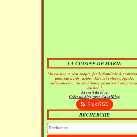
LA CUISINE DE MARIE
Ma cuisine se veut simple, facile,familiale & convivia
mais aussi très variée... Elle est colorée, épicée,
salée/sucrée... : la monotonie, ne passera pas par m
cuisine !
Accueil du blog
Créer un blog avec CanalBlog
Flux RSS
RECHERCHE