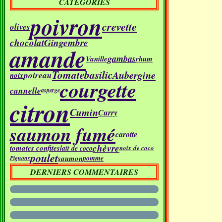
CATÉGORIES
poivron
crevette
olives
chocolat
Gingembre
amande
gambas
Vanille
rhum
Tomate
basilic
Aubergine
poireau
noix
courgette
cannelle
asperge
citron
Cumin
Curry
saumon fumé
carotte
chèvre
tomates confites
lait de coco
noix de coco
poulet
saumon
pomme
Pignons
DERNIERS COMMENTAIRES