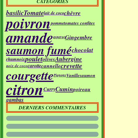
CATÉGORIES
basilic
Tomate
chèvre
lait de coco
poivron
tomates confites
pomme
amande
Gingembre
asperge
saumon fumé
chocolat
poulet
Aubergine
olives
rhum
noix
crevette
cannelle
carotte
noix de coco
courgette
Vanille
saumon
Pignons
citron
Cumin
poireau
Curry
gambas
DERNIERS COMMENTAIRES