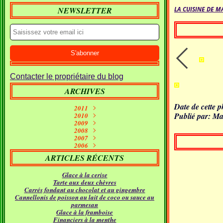
NEWSLETTER
LA CUISINE DE M
Contacter le propriétaire du blog
ARCHIVES
Date de cette p
2011
Publié par: Ma
Septembre
2010
(1)
2009
Janvier
Juin
(10)
(2)
Décembre
2008
Mai
(7)
(1)
Décembre
Novembre
2007
Avril
(7)
(11)
(2)
Décembre
Novembre
Octobre
2006
Mars
(5)
(7)
(15)
(9)
Novembre
Décembre
Septembre
Octobre
Février
(11)
(16)
(21)
(26)
(9)
ARTICLES RÉCENTS
Septembre
Novembre
Octobre
Janvier
Août
(5)
(24)
(5)
(23)
(18)
Septembre
Octobre
Juillet
Août
(4)
(9)
(19)
(31)
Glace à la cerise
Juillet
Août
Juin
(12)
(21)
(11)
Tarte aux deux chèvres
Juillet
Juin
Mai
(17)
(12)
(18)
Carrés fondant au chocolat et au gingembre
Avril
Juin
Mai
(16)
(22)
(14)
Cannellonis de poisson au lait de coco ou sauce au
Mars
Avril
Mai
(24)
(14)
(21)
parmesan
Février
Mars
Avril
(24)
(15)
(12)
Glace à la framboise
Janvier
Février
Mars
(30)
(11)
(16)
Financiers à la menthe
Janvier
Février
(23)
(21)