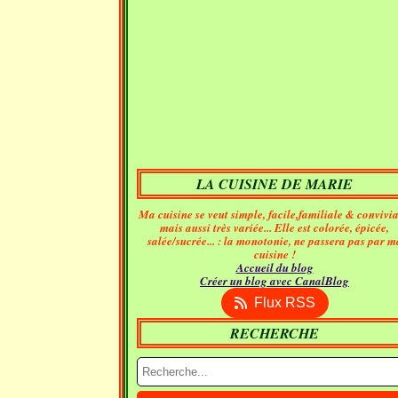
LA CUISINE DE MARIE
Ma cuisine se veut simple, facile,familiale & convivia
mais aussi très variée... Elle est colorée, épicée,
salée/sucrée... : la monotonie, ne passera pas par m
cuisine !
Accueil du blog
Créer un blog avec CanalBlog
Flux RSS
RECHERCHE