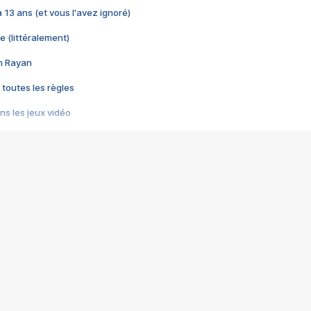
 a 13 ans (et vous l'avez ignoré)
e (littéralement)
im Rayan
 toutes les règles
s les jeux vidéo
us choquant de Rockstar ? - Le scandale BULLY
e plus moche de Steam
du RÊVE tourne au CAUCHEMAR
pendant 8 heures
it… à tort
umiliés par un jeu vidéo
ire - Final Fantasy 8